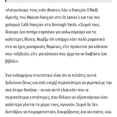
«Λατρεύουμε τους solo diners», λέει ο François O’Neill,
ιδρυτής του Maison François στο St James’s και του πιο
χαλαρού Café François στο Borough Yards. «Συχνά τους
δίνουμε ένα ποτήρι σαμπάνια για καλωσόρισμα και τις
καλύτερες θέσεις. Νομίζω ότι υπάρχει κάτι πολύ ρομαντικό
στο να έχεις μοναχικούς θαμώνες, είτε πρόκειται για κάποιον
που ταξιδεύει, είτε για κάποιον που έρχεται να διαβάσει ένα
βιβλίο».
Ένα ενδιαφέρον στατιστικό είναι ότι οι πελάτες αυτοί
ξοδεύουν (ίσως και από ενοχή) περισσότερα συγκριτικά με την
ανά άτομο δαπάνη – αν και αυτό είναι κάτι που οι
περισσότεροι εστιάτορες, που θέλουν να αξιοποιήσουν όσο
καλύτερα γίνεται το χώρο τους, αγνοούν. Συχνά δε δεν
διστάζουν να πειραματιστούν, δοκιμάζοντας ένα νέο πιάτο, ενώ