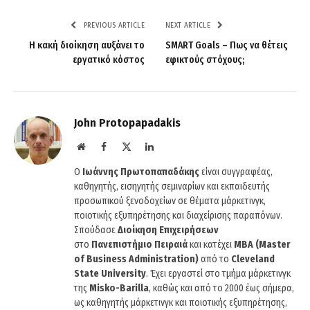
PREVIOUS ARTICLE
NEXT ARTICLE
Η κακή διοίκηση αυξάνει το
SMART Goals – Πως να θέτεις
εργατικό κόστος
εφικτούς στόχους;
John Protopapadakis
Website
Facebook
X
LinkedIn
(Twitter)
O
Ιωάννης Πρωτοπαπαδάκης
είναι συγγραφέας,
καθηγητής, εισηγητής σεμιναρίων και εκπαιδευτής
προσωπικού ξενοδοχείων σε θέματα μάρκετινγκ,
ποιοτικής εξυπηρέτησης και διαχείρισης παραπόνων.
Σπούδασε
Διοίκηση Επιχειρήσεων
στο
Πανεπιστήμιο Πειραιά
και κατέχει
MBA (Master
of Business Administration)
από το
Cleveland
State University
. Έχει εργαστεί στο τμήμα μάρκετινγκ
της
Misko-Barilla
, καθώς και από το 2000 έως σήμερα,
ως καθηγητής μάρκετινγκ και ποιοτικής εξυπηρέτησης,