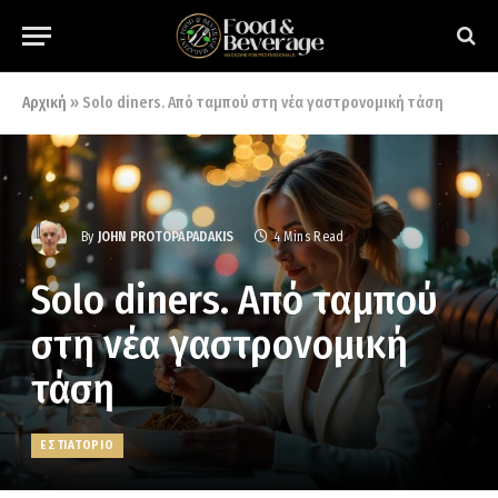
Αρχική
»
Solo diners. Από ταμπού στη νέα γαστρονομική τάση
By
JOHN PROTOPAPADAKIS
4 Mins Read
Solo diners. Από ταμπού
στη νέα γαστρονομική
τάση
ΕΣΤΙΑΤΟΡΙΟ