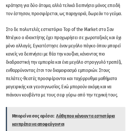
κράτηση για δύο άτομα, αλλά τελικά δειπνήσει μόνος επειδή
τον έστησαν, προσφέρεται, ως παρηγοριά, δωρεάν το γεύμα.
Στο δε πολυτελές εστιατόριο Top of the Market στο Σαν
Ντιέγκο ο ιδιοκτήτης έχει προχωρήσει σε χωροταξικές και όχι
μόνο αλλαγές. Εγκατέστησε έναν μεγάλο πάγκο όπου μπορεί
κανείς να δειπνήσει με θέα την κουζίνα, κάνοντας πιο
διαδραστική την εμπειρία και ένα μεγάλο στρογγυλό τραπέζι,
ενθαρρύνοντας έτσι τον διαμοιρασμό εμπειριών. Στους
πελάτες-θεατές προσφέρονται και ταχύρρυθμα μαθήματα
μαγειρικής και γευσιγνωσίας. Ενώ μπορούν ακόμη και να
πιάνουν κουβέντα με τους σεφ γύρω από την τεχνική τους.
Μπορεί να σας αρέσει:
Λάθη που κάνουν τα εστιατόρια
και πρέπει να αποφεύγονται