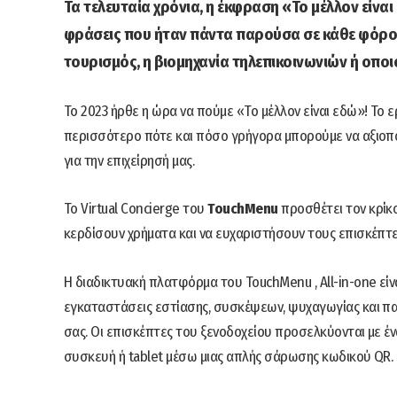
Τα τελευταία χρόνια, η έκφραση «Το μέλλον είναι 
φράσεις που ήταν πάντα παρούσα σε κάθε φόρου
τουρισμός, η βιομηχανία τηλεπικοινωνιών ή οποι
Το 2023 ήρθε η ώρα να πούμε «Το μέλλον είναι εδώ»! Το ε
περισσότερο πότε και πόσο γρήγορα μπορούμε να αξιοποι
για την επιχείρησή μας.
Το Virtual Concierge του
TouchMenu
προσθέτει τον κρίκο
κερδίσουν χρήματα και να ευχαριστήσουν τους επισκέπτε
Η διαδικτυακή πλατφόρμα του TouchMenu , All-in-one είνα
εγκαταστάσεις εστίασης, συσκέψεων, ψυχαγωγίας και παρ
σας. Οι επισκέπτες του ξενοδοχείου προσελκύονται με 
συσκευή ή tablet μέσω μιας απλής σάρωσης κωδικού QR.