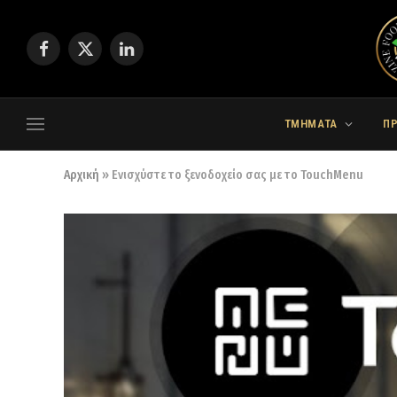
Facebook
X
LinkedIn
(Twitter)
ΤΜΗΜΑΤΑ
Π
Αρχική
»
Ενισχύστε το ξενοδοχείο σας με το TouchMenu