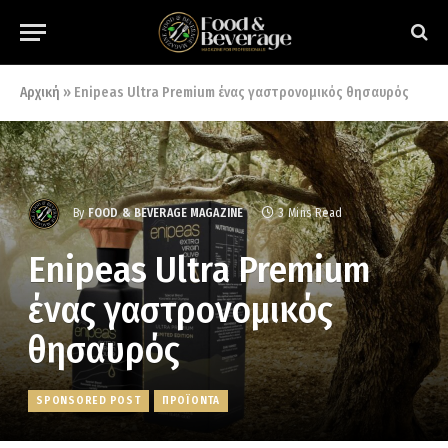
Αρχική
»
Enipeas Ultra Premium ένας γαστρονομικός θησαυρός
By
FOOD & BEVERAGE MAGAZINE
3 Mins Read
Enipeas Ultra Premium
ένας γαστρονομικός
θησαυρός
SPONSORED POST
ΠΡΟΪΟΝΤΑ