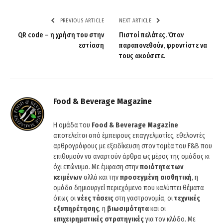
PREVIOUS ARTICLE
NEXT ARTICLE
QR code – η χρήση του στην
Πιστοί πελάτες. Όταν
εστίαση
παραπονεθούν, φροντίστε να
τους ακούσετε.
Food & Beverage Magazine
Η ομάδα του
Food & Beverage Magazine
αποτελείται από έμπειρους επαγγελματίες, εθελοντές
αρθρογράφους με εξειδίκευση στον τομέα του F&B που
επιθυμούν να αναρτούν άρθρα ως μέρος της ομάδας κι
όχι επώνυμα. Με έμφαση στην
ποιότητα των
κειμένων
αλλά και την
προσεγμένη αισθητική
, η
ομάδα δημιουργεί περιεχόμενο που καλύπτει θέματα
όπως οι
νέες τάσεις
στη γαστρονομία, οι
τεχνικές
εξυπηρέτησης
, η
βιωσιμότητα
και οι
επιχειρηματικές στρατηγικές
για τον κλάδο. Με