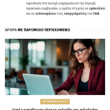
αφοσίωση στη συνεχή ενημέρωση και την παροχή
πρακτικών συμβουλών, η ομάδα στοχεύει να
εμπνεύσει
και να
ενδυναμώσει
τους
επαγγελματίες
του
F&B
.
ΑΡΘΡΑ
ΜΕ ΠΑΡΟΜΟΙΟ ΠΕΡΙΕΧΟΜΕΝΟ
SPONSORED POST
Γιατί η εκπαίδευση είναι το «κλειδί» της φιλοξενίας