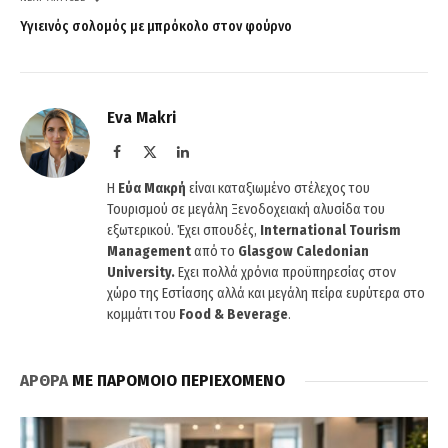
Υγιεινός σολομός με μπρόκολο στον φούρνο
Eva Makri
Facebook
X
LinkedIn
(Twitter)
H
Εύα Μακρή
είναι καταξιωμένο στέλεχος του
Τουρισμού σε μεγάλη Ξενοδοχειακή αλυσίδα του
εξωτερικού. Έχει σπουδές,
International Tourism
Management
από το
Glasgow Caledonian
University.
Εχει πολλά χρόνια προϋπηρεσίας στον
χώρο της Εστίασης αλλά και μεγάλη πείρα ευρύτερα στο
κομμάτι του
Food & Beverage
.
ΑΡΘΡΑ
ΜΕ ΠΑΡΟΜΟΙΟ ΠΕΡΙΕΧΟΜΕΝΟ