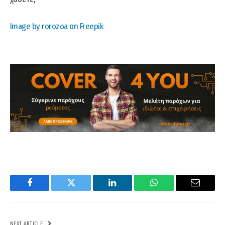
Image by rorozoa on Freepik
Facebook
Twitter
LinkedIn
WhatsApp
Email
NEXT ARTICLE