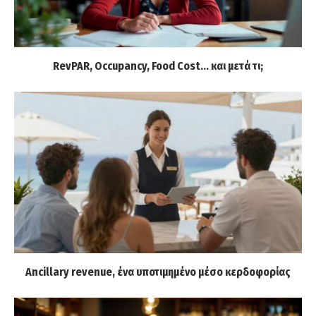
RevPAR, Occupancy, Food Cost… και μετά τι;
Ancillary revenue, ένα υποτιμημένο μέσο κερδοφορίας