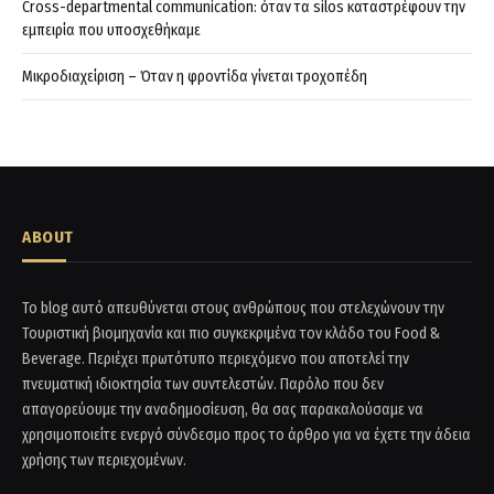
Cross-departmental communication: όταν τα silos καταστρέφουν την
εμπειρία που υποσχεθήκαμε
Μικροδιαχείριση – Όταν η φροντίδα γίνεται τροχοπέδη
ABOUT
Το blog αυτό απευθύνεται στους ανθρώπους που στελεχώνουν την
Τουριστική βιομηχανία και πιο συγκεκριμένα τον κλάδο του Food &
Beverage. Περιέχει πρωτότυπο περιεχόμενο που αποτελεί την
πνευματική ιδιοκτησία των συντελεστών. Παρόλο που δεν
απαγορεύουμε την αναδημοσίευση, θα σας παρακαλούσαμε να
χρησιμοποιείτε ενεργό σύνδεσμο προς το άρθρο για να έχετε την άδεια
χρήσης των περιεχομένων.