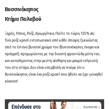
Βυσσινόκηπος
Κτήμα Παλυβού
Ξηρός, Ήπιος, Ροζέ, Αγιωργίτικο, Πιείτε το τώρα, 13.5% alc.
Ένα ροζέ κρασί εντυπωσιακό από κάθε άποψη: ξεκινώντας
από το έντονο βυσσινί χρώμα του (Βυσσινόκηπος όνομα και
πράγμα!), προχωρώντας με την δυνατή φρουτώδη μύτη του,
και καταλήγοντας στην μεστή αίσθηση και μακρά επίγευσή
του στο στόμα. Δεν είναι υπερβολή να πούμε ότι ο
Βυσσινόκηπος είναι ένα ροζέ κρασί που ήθελε να έχει γεννηθεί
κόκκινο!