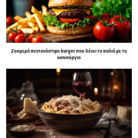
Ζουμερό πεντανόστιμο burger που δένει το παλιό με το
καινούργιο