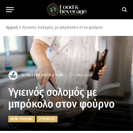
Αρχική
»
Υγιεινός σολομός με μπρόκολο στον φούρνο
By
HELLENIC HOTELS TEAM
2 Mins Read
Υγιεινός σολομός με
μπρόκολο στον φούρνο
WINE PAIRING
ΣΥΝΤΑΓΕΣ