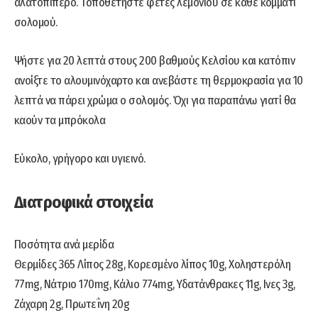
αλατοπίπερο. Τοποθετήστε φέτες λεμονιού σε κάθε κομμάτι
σολομού.
Ψήστε για 20 λεπτά στους 200 βαθμούς Κελσίου και κατόπιν
ανοίξτε το αλουμινόχαρτο και ανεβάστε τη θερμοκρασία για 10
λεπτά να πάρει χρώμα ο σολομός. Όχι για παραπάνω γιατί θα
καούν τα μπρόκολα
Εύκολο, γρήγορο και υγιεινό.
Διατροφικά στοιχεία
Ποσότητα ανά μερίδα
Θερμίδες 365 Λίπος 28g, Κορεσμένο λίπος 10g, Χοληστερόλη
77mg, Νάτριο 170mg, Κάλιο 774mg, Υδατάνθρακες 11g, Ινες 3g,
Ζάχαρη 2g, Πρωτεΐνη 20g