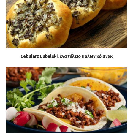
Cebularz Lubelski, ένα τέλειο Πολωνικό σνακ