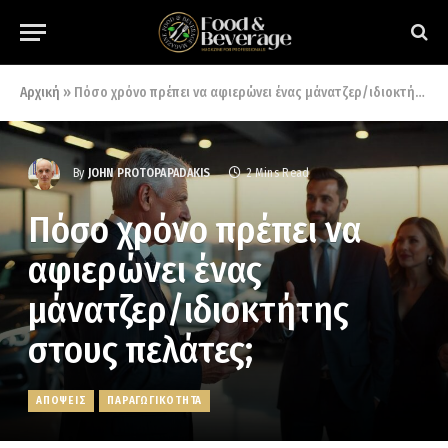
Αρχική
»
Πόσο χρόνο πρέπει να αφιερώνει ένας μάνατζερ/ιδιοκτήτης στους πελάτες;
By
JOHN PROTOPAPADAKIS
2 Mins Read
Πόσο χρόνο πρέπει να
αφιερώνει ένας
μάνατζερ/ιδιοκτήτης
στους πελάτες;
ΑΠΟΨΕΙΣ
ΠΑΡΑΓΩΓΙΚΟΤΗΤΑ