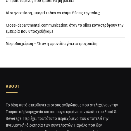
Ο προϊστάμενος που έμαθε να μη βλέπει
AI στην εστίαση, μπορεί τελικά να κόψει θέσεις εργασίας;
Cross-departmental communication: όταν τα silos καταστρέφουν την
εμπειρία που υποσχεθήκαμε
Μικροδιαχείριση – Όταν η φροντίδα γίνεται τροχοπέδη
ABOUT
Το blog αυτό απευθύνεται στους ανθρώπους που στελεχώνουν την
Τουριστική βιομηχανία και πιο συγκεκριμένα τον κλάδο του Food &
Beverage. Περιέχει πρωτότυπο περιεχόμενο που αποτελεί την
πνευματική ιδιοκτησία των συντελεστών. Παρόλο που δεν