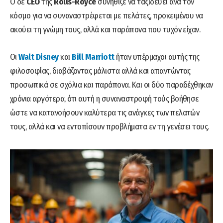
O δε
CEO
της
Rolls-Royce
συνήθιζε να ταξιδεύει ανά τον
κόσμο για να συναναστρέφεται με πελάτες, προκειμένου να
ακούει τη γνώμη τους, αλλά και παράπονα που τυχόν είχαν.
Οι
Walt Disney
και
Bill Marriott
ήταν υπέρμαχοι αυτής της
φιλοσοφίας, διαβάζοντας μάλιστα αλλά και απαντώντας
προσωπικά σε σχόλια και παράπονα. Και οι δύο παραδέχθηκαν
χρόνια αργότερα, ότι αυτή η συναναστροφή τούς βοήθησε
ώστε να κατανοήσουν καλύτερα τις ανάγκες των πελατών
τους, αλλά και να εντοπίσουν προβλήματα εν τη γενέσει τους.