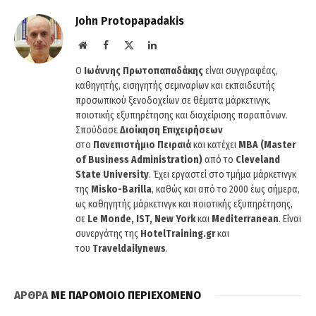
John Protopapadakis
Website
Facebook
X
LinkedIn
(Twitter)
O
Ιωάννης Πρωτοπαπαδάκης
είναι συγγραφέας,
καθηγητής, εισηγητής σεμιναρίων και εκπαιδευτής
προσωπικού ξενοδοχείων σε θέματα μάρκετινγκ,
ποιοτικής εξυπηρέτησης και διαχείρισης παραπόνων.
Σπούδασε
Διοίκηση Επιχειρήσεων
στο
Πανεπιστήμιο Πειραιά
και κατέχει
MBA (Master
of Business Administration)
από το
Cleveland
State University
. Έχει εργαστεί στο τμήμα μάρκετινγκ
της
Misko-Barilla
, καθώς και από το 2000 έως σήμερα,
ως καθηγητής μάρκετινγκ και ποιοτικής εξυπηρέτησης,
σε
Le Monde, IST, New York
και
Mediterranean
. Είναι
συνεργάτης της
HotelTraining.gr
και
του
Traveldailynews
.
ΑΡΘΡΑ
ΜΕ ΠΑΡΟΜΟΙΟ ΠΕΡΙΕΧΟΜΕΝΟ