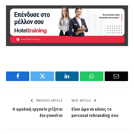
Facebook
Twitter
LinkedIn
WhatsApp
Email
PREVIOUS ARTICLE
NEXT ARTICLE
Η ομαδική εργασία χτίζεται
Είναι ώρα να κάνεις το
δεν γεννιέται
personal rebranding σου