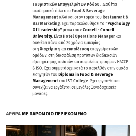
Τουριστικών Επαγγελμάτων Ρόδου.
Διαθέτει
ακαδημαϊκό τίτλο στο
Food & Beverage
Management
αλλά και στον τομέα του
Restaurant &
Bar Marketing
. Έχει παρακολουθήσει το
"
Psychology
Of
Leadership
"
μέσω του
eCornell
-
Cornell
University
.
Είναι
Hotel
Operations
Manager
και
διαθέτει πάνω από 20 χρόνια εμπειρίας
στη
διαχείριση
και
εκπαίδευση
επαγγελματικών
ομάδων, στη διασφάλιση προτύπων διαδικασιών
εξυπηρέτησης πελατών και ασφαλείας τροφίμων HACCP
& ISO. Έχει συμμετάσχει κατά το παρελθόν στην ομάδα
εισηγητών του
Diploma
in
Food
&
Beverage
Management
του
IST
College
. Έχει εργασθεί και
συνεχίζει να εργάζεται σε μεγάλες Ξενοδοχειακές
μονάδες.
ΑΡΘΡΑ
ΜΕ ΠΑΡΟΜΟΙΟ ΠΕΡΙΕΧΟΜΕΝΟ