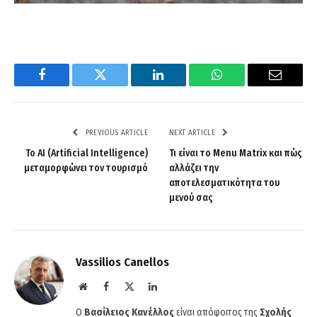
Facebook
Twitter
LinkedIn
WhatsApp
Email
PREVIOUS ARTICLE
NEXT ARTICLE
Το AI (Artificial Intelligence)
Τι είναι το Menu Matrix και πώς
μεταμορφώνει τον τουρισμό
αλλάζει την
αποτελεσματικότητα του
μενού σας
Vassilios Canellos
Website
Facebook
X
LinkedIn
(Twitter)
Ο
Βασίλειος Κανέλλος
είναι απόφοιτος της
Σχολής