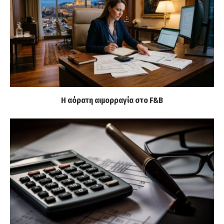
Η αόρατη αιμορραγία στο F&B