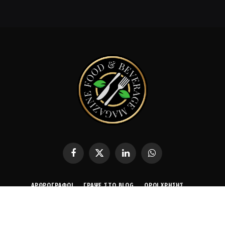
Facebook
X
LinkedIn
WhatsApp
(Twitter)
ΑΡΘΡΟΓΡΑΦΟΙ
ΓΡΆΨΕ ΣΤΟ BLOG
ΌΡΟΙ ΧΡΉΣΗΣ
ΠΟΛΙΤΙΚΉ ΑΠΟΡΡΉΤΟΥ
© 2020 - 2026 Creative Ideas
by
Facenet PRO
.