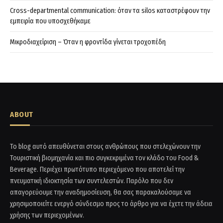
Cross-departmental communication: όταν τα silos καταστρέφουν την
εμπειρία που υποσχεθήκαμε
Μικροδιαχείριση – Όταν η φροντίδα γίνεται τροχοπέδη
ABOUT
Το blog αυτό απευθύνεται στους ανθρώπους που στελεχώνουν την
Τουριστική βιομηχανία και πιο συγκεκριμένα τον κλάδο του Food &
Beverage. Περιέχει πρωτότυπο περιεχόμενο που αποτελεί την
πνευματική ιδιοκτησία των συντελεστών. Παρόλο που δεν
απαγορεύουμε την αναδημοσίευση, θα σας παρακαλούσαμε να
χρησιμοποιείτε ενεργό σύνδεσμο προς το άρθρο για να έχετε την άδεια
χρήσης των περιεχομένων.