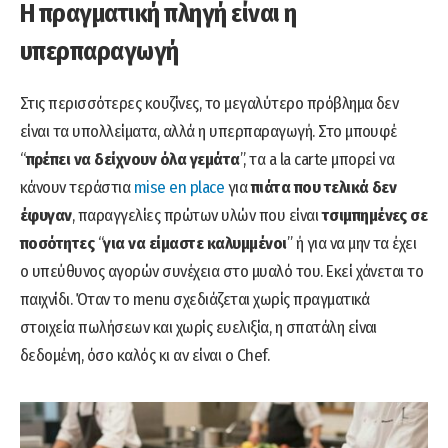
Η πραγματική πληγή είναι η
υπερπαραγωγή
Στις περισσότερες κουζίνες, το μεγαλύτερο πρόβλημα δεν
είναι τα υπολλείματα, αλλά η υπερπαραγωγή. Στο μπουφέ
“
πρέπει να δείχνουν όλα γεμάτα
”, τα a la carte μπορεί να
κάνουν τεράστια
mise en place
για
πιάτα που τελικά δεν
έφυγαν
, παραγγελίες πρώτων υλών που είναι
τσιμπημένες σε
ποσότητες
“
για να είμαστε καλυμμένοι
” ή για να μην τα έχει
ο υπεύθυνος αγορών συνέχεια στο μυαλό του. Εκεί χάνεται το
παιχνίδι. Όταν το menu σχεδιάζεται χωρίς πραγματικά
στοιχεία πωλήσεων και χωρίς ευελιξία, η σπατάλη είναι
δεδομένη, όσο καλός κι αν είναι ο Chef.