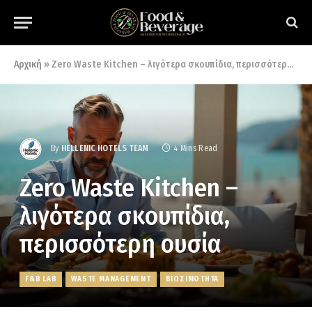
Αρχική
»
Zero Waste Kitchen – λιγότερα σκουπίδια, περισσότερη ουσία
By
HELLENIC HOTELS TEAM
4 Mins Read
Zero Waste Kitchen –
λιγότερα σκουπίδια,
περισσότερη ουσία
F&B LAB
WASTE MANAGEMENT
ΒΙΩΣΙΜΟΤΗΤΑ