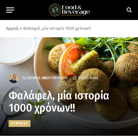
Αρχική
»
Φαλάφελ, μία ιστορία 1000 χρόνων!!
By
GEORGE ANASTOPOULOS
3 Mins Read
Φαλάφελ, μία ιστορία
1000 χρόνων!!
ΣΥΝΤΑΓΕΣ