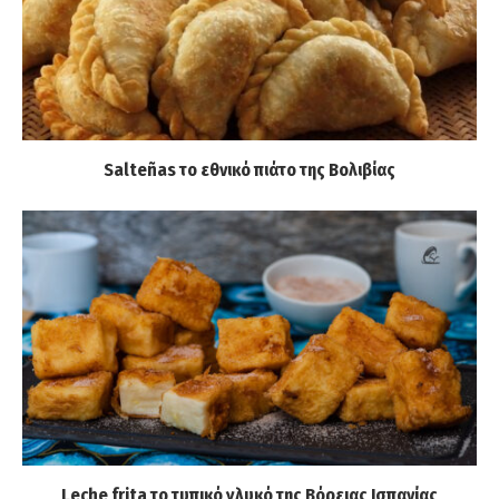
Salteñas το εθνικό πιάτο της Βολιβίας
Leche frita το τυπικό γλυκό της Βόρειας Ισπανίας