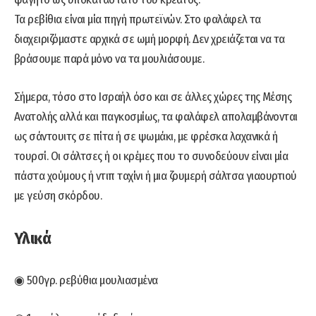
Τα ρεβίθια είναι μία πηγή πρωτεϊνών. Στο φαλάφελ τα
διαχειριζόμαστε αρχικά σε ωμή μορφή. Δεν χρειάζεται να τα
βράσουμε παρά μόνο να τα μουλιάσουμε.
Σήμερα, τόσο στο Ισραήλ όσο και σε άλλες χώρες της Μέσης
Ανατολής αλλά και παγκοσμίως, τα φαλάφελ απολαμβάνονται
ως σάντουιτς σε πίτα ή σε ψωμάκι, με φρέσκα λαχανικά ή
τουρσί. Οι σάλτσες ή οι κρέμες που το συνοδεύουν είναι μία
πάστα χούμους ή ντιπ ταχίνι ή μια ζουμερή σάλτσα γιαουρτιού
με γεύση σκόρδου.
Υλικά
◉ 500γρ. ρεβύθια μουλιασμένα