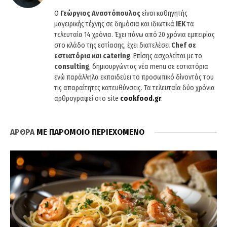
O
Γεώργιος Αναστόπουλος
είναι καθηγητής
μαγειρικής τέχνης σε δημόσια και ιδιωτικά
ΙΕΚ
τα
τελευταία 14 χρόνια. Έχει πάνω από 20 χρόνια εμπειρίας
στο κλάδο της εστίασης, έχει διατελέσει
Chef σε
εστιατόρια και catering
. Επίσης ασχολείται με το
consulting
, δημιουργώντας νέα menu σε εστιατόρια
ενώ παράλληλα εκπαιδεύει το προσωπικό δίνοντάς του
τις απαραίτητες κατευθύνσεις. Τα τελευταία δύο χρόνια
αρθρογραφεί στο site
cookfood.gr
.
ΑΡΘΡΑ
ΜΕ ΠΑΡΟΜΟΙΟ ΠΕΡΙΕΧΟΜΕΝΟ