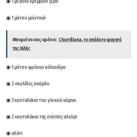
◉ 1 μεγάλο κρεμμύδι ξερό
◉ 1 μάτσo μαϊντανό
Μπορεί να σας αρέσει:
Chorrillana, το απόλυτο φαγητό
της Χιλής
◉ 1 μάτσο φρέσκο κόλιανδρο
◉ 2 σκελίδες σκόρδο
◉ 3 κουταλάκια του γλυκού κύμινο
◉ 2 κουταλάκια της σούπας αλεύρι
◉ αλάτι