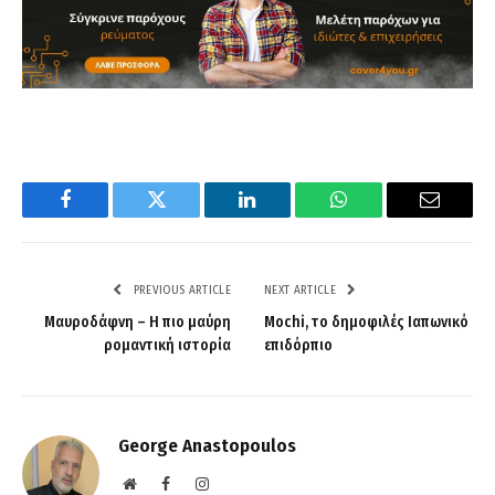
Facebook
Twitter
LinkedIn
WhatsApp
Email
PREVIOUS ARTICLE
NEXT ARTICLE
Μαυροδάφνη – Η πιο μαύρη
Mochi, το δημοφιλές Ιαπωνικό
ρομαντική ιστορία
επιδόρπιο
George Anastopoulos
Website
Facebook
Instagram