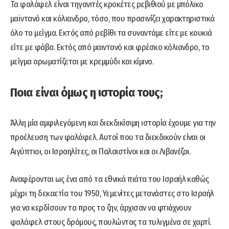
Τα φαλάφελ είναι τηγανιτές κροκέτες ρεβιθιού με μπόλικο
μαϊντανό και κόλιανδρο, τόσο, που πρασινίζει χαρακτηριστικά
όλο το μείγμα. Εκτός από ρεβίθι τα συναντάμε είτε με κουκιά
είτε με φάβα. Εκτός από μαιντανό και φρέσκο κόλιανδρο, το
μείγμα αρωματίζεται με κρεμμύδι και κίμινο.
Ποια είναι όμως η ιστορία τους;
Άλλη μία αμφιλεγόμενη και διεκδικίσιμη ιστορία έχουμε για την
προέλευση των φαλάφελ. Αυτοί που τα διεκδικούν είναι οι
Αιγύπτιοι, οι Ισραηλίτες, οι Παλαιστίνοι και οι Λιβανέζοι.
Αναφέρονται ως ένα από τα εθνικά πιάτα του Ισραήλ καθώς
μέχρι τη δεκαετία του 1950, Υεμενίτες μετανάστες στο Ισραήλ
για να κερδίσουν τα προς το ζην, άρχισαν να φτιάχνουν
φαλάφελ στους δρόμους, πουλώντας τα τυλιγμένα σε χαρτί.