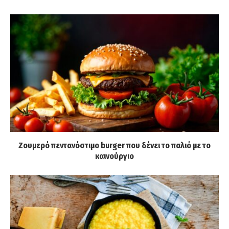
Ζουμερό πεντανόστιμο burger που δένει το παλιό με το
καινούργιο