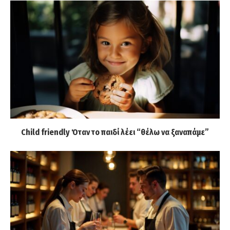
Child friendly Όταν το παιδί λέει “θέλω να ξαναπάμε”