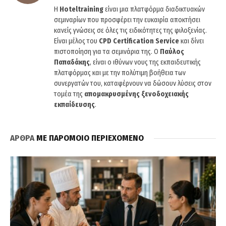
Η
Hoteltraining
είναι μια πλατφόρμα διαδικτυακών
σεμιναρίων που προσφέρει την ευκαιρία αποκτήσει
κανείς γνώσεις σε όλες τις ειδικότητες της φιλοξενίας.
Είναι μέλος του
CPD Certification Service
και δίνει
πιστοποίηση για τα σεμινάρια της. Ο
Παύλος
Παπαδάκης
, είναι ο ιθύνων νους της εκπαιδευτικής
πλατφόρμας και με την πολύτιμη βοήθεια των
συνεργατών του, καταφέρνουν να δώσουν λύσεις στον
τομέα της
απομακρυσμένης ξενοδοχειακής
εκπαίδευσης
.
ΑΡΘΡΑ
ΜΕ ΠΑΡΟΜΟΙΟ ΠΕΡΙΕΧΟΜΕΝΟ