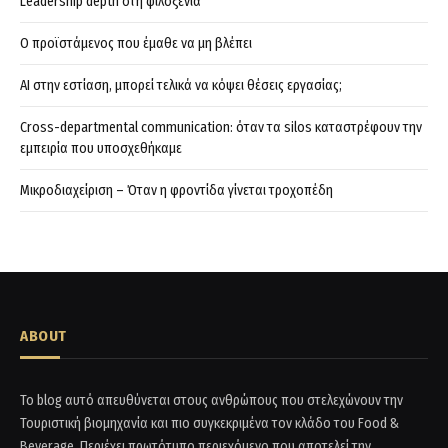
Leadership depth στη φιλοξενία
Ο προϊστάμενος που έμαθε να μη βλέπει
AI στην εστίαση, μπορεί τελικά να κόψει θέσεις εργασίας;
Cross-departmental communication: όταν τα silos καταστρέφουν την
εμπειρία που υποσχεθήκαμε
Μικροδιαχείριση – Όταν η φροντίδα γίνεται τροχοπέδη
ABOUT
Το blog αυτό απευθύνεται στους ανθρώπους που στελεχώνουν την
Τουριστική βιομηχανία και πιο συγκεκριμένα τον κλάδο του Food &
Beverage. Περιέχει πρωτότυπο περιεχόμενο που αποτελεί την