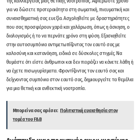
της καλλιέργειας μιας θετικής νοοτροπίας. Αφιερώστε χρόνο
για να δώσετε προτεραιότητα στη σωματική, πνευματική και
συναισθηματική σας ευεξία. Ασχοληθείτε με δραστηριότητες
που σας προσφέρουν χαρά και χαλάρωση, όπως η άσκηση, ο
διαλογισμός ή το να περνάτε χρόνο στη φύση. Εξασκηθείτε
στην αυτοσυμπόνια αντιμετωπίζοντας τον εαυτό σας με
καλοσύνη και κατανόηση, ειδικά σε δύσκολες στιγμές. Να
θυμάστε ότι είστε άνθρωποι και δεν πειράζει να κάνετε λάθη ή
να έχετε πισωγυρίσματα. Φροντίζοντας τον εαυτό σας και
δείχνοντας συμπόνια στον εαυτό σας, δημιουργείτε τα θεμέλια
για μια θετική και ανθεκτική νοοτροπία.
Μπορεί να σας αρέσει:
Πολιτιστική ευαισθησία στον
τομέα του F&B