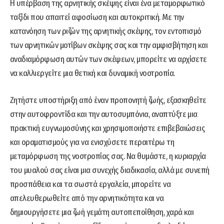
Η υπέρβαση της αρνητικής σκέψης είναι ένα μεταμορφωτικό
ταξίδι που απαιτεί αφοσίωση και αυτοκριτική. Με την
κατανόηση των ριζών της αρνητικής σκέψης, τον εντοπισμό
των αρνητικών μοτίβων σκέψης σας και την αμφισβήτηση και
αναδιαμόρφωση αυτών των σκέψεων, μπορείτε να αρχίσετε
να καλλιεργείτε μια θετική και δυναμική νοοτροπία.
Ζητήστε υποστήριξη από έναν προπονητή ζωής, εξασκηθείτε
στην αυτοφροντίδα και την αυτοσυμπόνια, αναπτύξτε μια
πρακτική ευγνωμοσύνης και χρησιμοποιήστε επιβεβαιώσεις
και οραματισμούς για να ενισχύσετε περαιτέρω τη
μεταμόρφωση της νοοτροπίας σας. Να θυμάστε, η κυριαρχία
του μυαλού σας είναι μια συνεχής διαδικασία, αλλά με συνεπή
προσπάθεια και τα σωστά εργαλεία, μπορείτε να
απελευθερωθείτε από την αρνητικότητα και να
δημιουργήσετε μια ζωή γεμάτη αυτοπεποίθηση, χαρά και