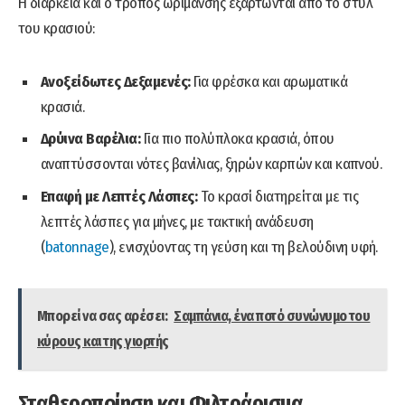
Η διάρκεια και ο τρόπος ωρίμανσης εξαρτώνται από το στυλ
του κρασιού:
Ανοξείδωτες Δεξαμενές:
Για φρέσκα και αρωματικά
κρασιά.
Δρύινα Βαρέλια:
Για πιο πολύπλοκα κρασιά, όπου
αναπτύσσονται νότες βανίλιας, ξηρών καρπών και καπνού.
Επαφή με Λεπτές Λάσπες:
Το κρασί διατηρείται με τις
λεπτές λάσπες για μήνες, με τακτική ανάδευση
(
batonnage
), ενισχύοντας τη γεύση και τη βελούδινη υφή.
Μπορεί να σας αρέσει:
Σαμπάνια, ένα ποτό συνώνυμο του
κύρους και της γιορτής
Σταθεροποίηση και Φιλτράρισμα