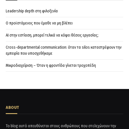
Leadership depth στη φιλοξενία
Ο προϊστάμενος που έμαθε να μη βλέπει
AI στην εστίαση, μπορεί τελικά να κόψει θέσεις εργασίας;
Cross-departmental communication: όταν τα silos καταστρέφουν την
εμπειρία που υποσχεθήκαμε
Μικροδιαχείριση – Όταν η φροντίδα γίνεται τροχοπέδη
ABOUT
Το blog αυτό απευθύνεται στους ανθρώπους που στελεχώνουν την