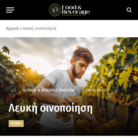
Αρχική
»
Λευκή οινοποίηση
By
FOOD & BEVERAGE MAGAZINE
3 Mins Read
Λευκή οινοποίηση
ΚΡΑΣΙ