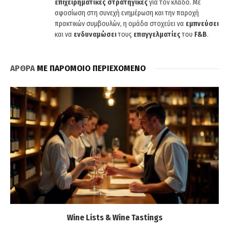
επιχειρηματικές στρατηγικές
για τον κλάδο. Με
αφοσίωση στη συνεχή ενημέρωση και την παροχή
πρακτικών συμβουλών, η ομάδα στοχεύει να
εμπνεύσει
και να
ενδυναμώσει
τους
επαγγελματίες
του
F&B
.
ΑΡΘΡΑ
ΜΕ ΠΑΡΟΜΟΙΟ ΠΕΡΙΕΧΟΜΕΝΟ
Wine Lists & Wine Tastings