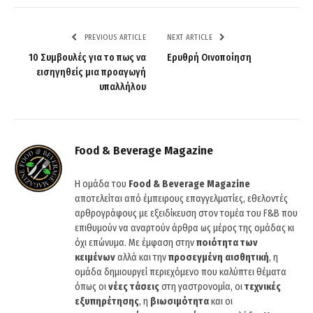
PREVIOUS ARTICLE
NEXT ARTICLE
10 Συμβουλές για το πως να
Ερυθρή Οινοποίηση
εισηγηθείς μια προαγωγή
υπαλλήλου
Food & Beverage Magazine
Η ομάδα του
Food & Beverage Magazine
αποτελείται από έμπειρους επαγγελματίες, εθελοντές
αρθρογράφους με εξειδίκευση στον τομέα του F&B που
επιθυμούν να αναρτούν άρθρα ως μέρος της ομάδας κι
όχι επώνυμα. Με έμφαση στην
ποιότητα των
κειμένων
αλλά και την
προσεγμένη αισθητική
, η
ομάδα δημιουργεί περιεχόμενο που καλύπτει θέματα
όπως οι
νέες τάσεις
στη γαστρονομία, οι
τεχνικές
εξυπηρέτησης
, η
βιωσιμότητα
και οι