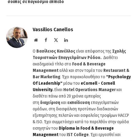
σούπες σε παγκόσμιο επίπεδο
Vassilios Canellos
Website
Facebook
X
LinkedIn
(Twitter)
Ο
Βασίλειος Κανέλλος
είναι απόφοιτος της
Σχολής
Τουριστικών Επαγγελμάτων Ρόδου.
Διαθέτει
ακαδημαϊκό τίτλο στο
Food & Beverage
Management
αλλά και στον τομέα του
Restaurant &
Bar Marketing
. Έχει παρακολουθήσει το
"
Psychology
Of
Leadership
"
μέσω του
eCornell
-
Cornell
University
.
Είναι
Hotel
Operations
Manager
και
διαθέτει πάνω από 20 χρόνια εμπειρίας
στη
διαχείριση
και
εκπαίδευση
επαγγελματικών
ομάδων, στη διασφάλιση προτύπων διαδικασιών
εξυπηρέτησης πελατών και ασφαλείας τροφίμων HACCP
& ISO. Έχει συμμετάσχει κατά το παρελθόν στην ομάδα
εισηγητών του
Diploma
in
Food
&
Beverage
Management
του
IST
College
. Έχει εργασθεί και