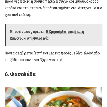
πράσινες φακές, η σούπα περιέχει συχνά κρεμμύδια, σκόρδο,
καρότα και περιστασιακά πολτοποιημένες ντομάτες για μια πιο
gourmet εκδοχή.
Μπορεί να σας αρέσει:
Η Κρητική Διατροφή και η
Καινοτομία στη Φιλοξενία
Πάντα σερβίρεται ζεστή και μερικές φορές με λίγο ελαιόλαδο
και ξύδι από πάνω για έξτρα νοστιμιά.
6. Φασολάδα