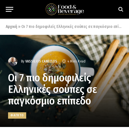
Αρχική
»
Οι 7 πιο δημοφιλείς Ελληνικές σούπες σε παγκόσμιο επίπεδο
By
VASSILIOS CANELLOS
4 Mins Read
Οι 7 πιο δημοφιλείς
Ελληνικές σούπες σε
παγκόσμιο επίπεδο
ΦΑΓΗΤΟ