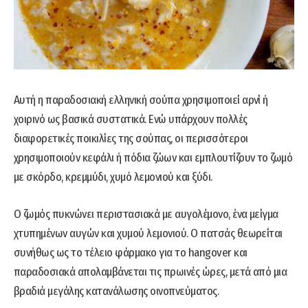
Αυτή η παραδοσιακή ελληνική σούπα χρησιμοποιεί αρνί ή
χοιρινό ως βασικά συστατικά. Ενώ υπάρχουν πολλές
διαφορετικές ποικιλίες της σούπας, οι περισσότεροι
χρησιμοποιούν κεφάλι ή πόδια ζώων και εμπλουτίζουν το ζωμό
με σκόρδο, κρεμμύδι, χυμό λεμονιού και ξύδι.
Ο ζωμός πυκνώνει περιστασιακά με αυγολέμονο, ένα μείγμα
χτυπημένων αυγών και χυμού λεμονιού. Ο πατσάς θεωρείται
συνήθως ως το τέλειο φάρμακο για το hangover και
παραδοσιακά απολαμβάνεται τις πρωινές ώρες, μετά από μια
βραδιά μεγάλης κατανάλωσης οινοπνεύματος.