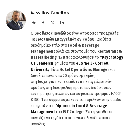
Vassilios Canellos
Website
Facebook
X
LinkedIn
(Twitter)
Ο
Βασίλειος Κανέλλος
είναι απόφοιτος της
Σχολής
Τουριστικών Επαγγελμάτων Ρόδου.
Διαθέτει
ακαδημαϊκό τίτλο στο
Food & Beverage
Management
αλλά και στον τομέα του
Restaurant &
Bar Marketing
. Έχει παρακολουθήσει το
"
Psychology
Of
Leadership
"
μέσω του
eCornell
-
Cornell
University
.
Είναι
Hotel
Operations
Manager
και
διαθέτει πάνω από 20 χρόνια εμπειρίας
στη
διαχείριση
και
εκπαίδευση
επαγγελματικών
ομάδων, στη διασφάλιση προτύπων διαδικασιών
εξυπηρέτησης πελατών και ασφαλείας τροφίμων HACCP
& ISO. Έχει συμμετάσχει κατά το παρελθόν στην ομάδα
εισηγητών του
Diploma
in
Food
&
Beverage
Management
του
IST
College
. Έχει εργασθεί και
συνεχίζει να εργάζεται σε μεγάλες Ξενοδοχειακές
μονάδες.