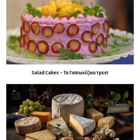
Salad Cakes – Το Γιαπωνέζικο τρεντ