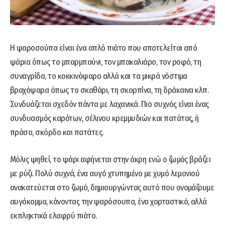
Η ψαροσούπα είναι ένα απλό πιάτο που αποτελείται από
ψάρια όπως το μπαρμπούνι, τον μπακαλιάρο, τον ροφό, τη
συναγρίδα, το κοκκινόψαρο αλλά και τα μικρά νόστιμα
βραχόψαρα όπως το σκαθάρι, τη σκορπίνα, τη δράκαινα κλπ.
Συνδυάζεται σχεδόν πάντα με λαχανικά. Πιο συχνός είναι ένας
συνδυασμός καρότων, σέλινου κρεμμυδιών και πατάτας, ή
πράσο, σκόρδο και πατάτες.
Μόλις ψηθεί, το ψάρι αφήνεται στην άκρη ενώ ο ζωμός βράζει
με ρύζι. Πολύ συχνά, ένα αυγό χτυπημένο με χυμό λεμονιού
ανακατεύεται στο ζωμό, δημιουργώντας αυτό που ονομάζουμε
αυγόκομμα, κάνοντας την ψαρόσουπα, ένα χορταστικό, αλλά
εκπληκτικά ελαφρύ πιάτο.