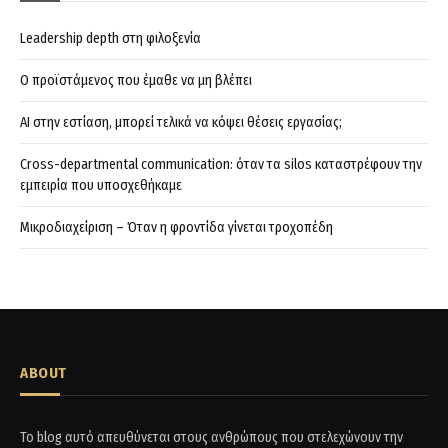
Leadership depth στη φιλοξενία
Ο προϊστάμενος που έμαθε να μη βλέπει
AI στην εστίαση, μπορεί τελικά να κόψει θέσεις εργασίας;
Cross-departmental communication: όταν τα silos καταστρέφουν την
εμπειρία που υποσχεθήκαμε
Μικροδιαχείριση – Όταν η φροντίδα γίνεται τροχοπέδη
ABOUT
Το blog αυτό απευθύνεται στους ανθρώπους που στελεχώνουν την