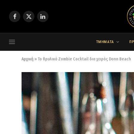
Facebook
X
LinkedIn
(Twitter)
ΤΜΗΜΑΤΑ
Π
Αρχική
»
Το θρυλικό Zombie Cocktail δια χειρός Donn Beach