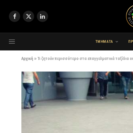
Facebook
X
LinkedIn
(Twitter)
ΤΜΗΜΑΤΑ
Π
Αρχική
»
Τι ζητούν περισσότερο στα επαγγελματικά ταξίδια ο