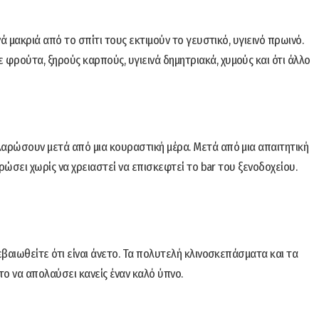
νά μακριά από το σπίτι τους εκτιμούν το γευστικό, υγιεινό πρωινό.
φρούτα, ξηρούς καρπούς, υγιεινά δημητριακά, χυμούς και ότι άλλο
λαρώσουν μετά από μια κουραστική μέρα. Μετά από μια απαιτητική
αρώσει χωρίς να χρειαστεί να επισκεφτεί το bar του ξενοδοχείου.
εβαιωθείτε ότι είναι άνετο. Τα πολυτελή κλινοσκεπάσματα και τα
ο να απολαύσει κανείς έναν καλό ύπνο.