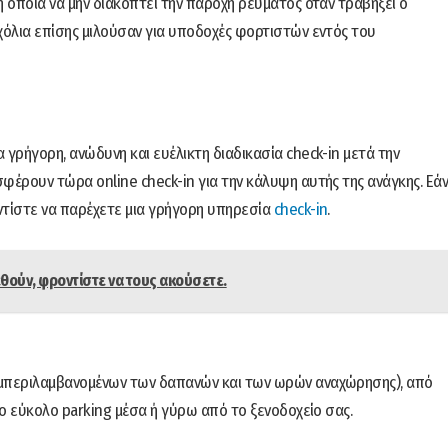
η οποία να μην διακόπτει την παροχή ρεύματος όταν τραβήξει ο
χόλια επίσης μιλούσαν για υποδοχές φορτιστών εντός του
 γρήγορη, ανώδυνη και ευέλικτη διαδικασία check-in μετά την
φέρουν τώρα online check-in για την κάλυψη αυτής της ανάγκης. Εά
οντίστε να παρέχετε μια γρήγορη υπηρεσία
check-in
.
θούν, φροντίστε να τους ακούσετε.
υμπεριλαμβανομένων των δαπανών και των ωρών αναχώρησης), από
το εύκολο parking μέσα ή γύρω από το ξενοδοχείο σας.