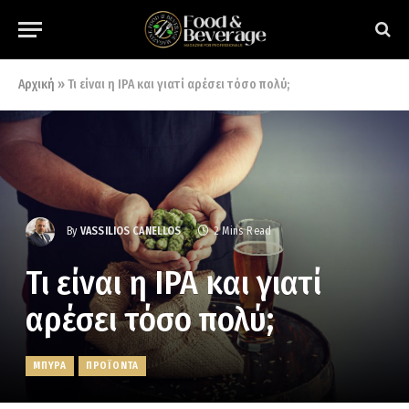
Αρχική
»
Τι είναι η IPA και γιατί αρέσει τόσο πολύ;
By
VASSILIOS CANELLOS
2 Mins Read
Τι είναι η IPA και γιατί
αρέσει τόσο πολύ;
ΜΠΥΡΑ
ΠΡΟΪΟΝΤΑ