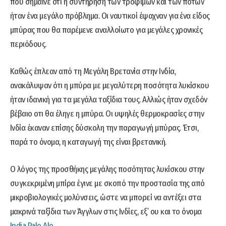
που σήμαινε ότι η συντήρηση των τροφίμων και των ποτών
ήταν ένα μεγάλο πρόβλημα. Οι ναυτικοί έψαχναν για ένα είδος
μπύρας που θα παρέμενε αναλλοίωτο για μεγάλες χρονικές
περιόδους.
Καθώς έπλεαν από τη Μεγάλη Βρετανία στην Ινδία,
ανακάλυψαν ότι η μπύρα με μεγαλύτερη ποσότητα λυκίσκου
ήταν ιδανική για τα μεγάλα ταξίδια τους. Αλλιώς ήταν σχεδόν
βέβαιο οτι θα έληγε η μπύρα. Οι υψηλές θερμοκρασίες στην
Ινδία έκαναν επίσης δύσκολη την παραγωγή μπύρας. Έτσι,
παρά το όνομα, η καταγωγή της είναι βρετανική.
Ο λόγος της προσθήκης μεγάλης ποσότητας λυκίσκου στην
συγκεκριμένη μπίρα έγινε με σκοπό την προστασία της από
μικροβιολογικές μολύνσεις, ώστε να μπορεί να αντέξει στα
μακρινά ταξίδια των Άγγλων στις Ινδίες, εξ’ ου και το όνομα
India Pale Ale