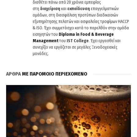
διαθέτει πάνω από 20 χρόνια εμπειρίας
στη
διαχείριση
και
εκπαίδευση
επαγγελματικών
ομάδων, στη διασφάλιση προτύπων διαδικασιών
εξυπηρέτησης πελατών και ασφαλείας τροφίμων HACCP
& ISO. Έχει συμμετάσχει κατά το παρελθόν στην ομάδα
εισηγητών του
Diploma
in
Food
&
Beverage
Management
του
IST
College
. Έχει εργασθεί και
συνεχίζει να εργάζεται σε μεγάλες Ξενοδοχειακές
μονάδες.
ΑΡΘΡΑ
ΜΕ ΠΑΡΟΜΟΙΟ ΠΕΡΙΕΧΟΜΕΝΟ