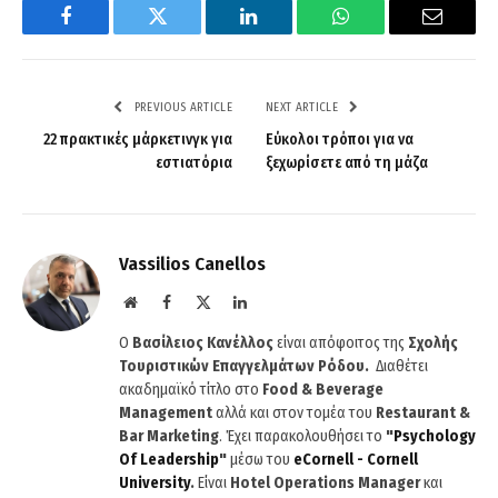
Facebook
Twitter
LinkedIn
WhatsApp
Email
PREVIOUS ARTICLE
NEXT ARTICLE
22 πρακτικές μάρκετινγκ για
Εύκολοι τρόποι για να
εστιατόρια
ξεχωρίσετε από τη μάζα
Vassilios Canellos
Website
Facebook
X
LinkedIn
(Twitter)
Ο
Βασίλειος Κανέλλος
είναι απόφοιτος της
Σχολής
Τουριστικών Επαγγελμάτων Ρόδου.
Διαθέτει
ακαδημαϊκό τίτλο στο
Food & Beverage
Management
αλλά και στον τομέα του
Restaurant &
Bar Marketing
. Έχει παρακολουθήσει το
"
Psychology
Of
Leadership
"
μέσω του
eCornell
-
Cornell
University
.
Είναι
Hotel
Operations
Manager
και