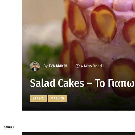
By
EVA MAKRI
4 Mins Read
Salad Cakes – Το Γιαπω
ΤΑΣΕΙΣ
ΦΑΓΗΤΟ
SHARE