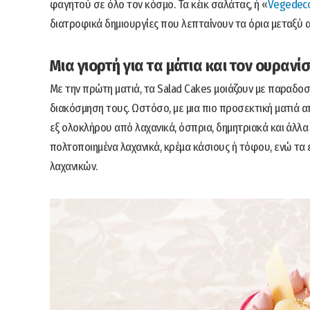
φαγητού σε όλο τον κόσμο. Τα κέικ σαλάτας, ή «
Vegedeco
διατροφικά δημιουργίες που λεπταίνουν τα όρια μεταξύ
Μια γιορτή για τα μάτια και τον ουρανί
Με την πρώτη ματιά, τα Salad Cakes μοιάζουν με παραδο
διακόσμηση τους. Ωστόσο, με μια πιο προσεκτική ματιά α
εξ ολοκλήρου από λαχανικά, όσπρια, δημητριακά και άλλ
πολτοποιημένα λαχανικά, κρέμα κάσιους ή τόφου, ενώ τα
λαχανικών.