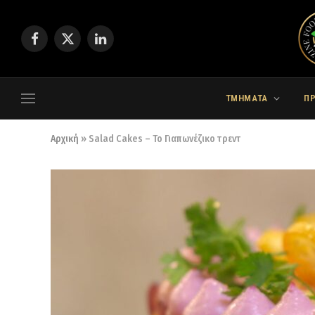
Facebook
X
LinkedIn
(Twitter)
ΤΜΗΜΑΤΑ
Π
Αρχική
»
Salad Cakes – Το Γιαπωνέζικο τρεντ