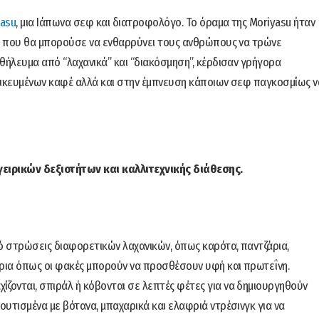
yasu
, μια Ιάπωνα σεφ και διατροφολόγο. Το όραμα της Moriyasu ήταν
το που θα μπορούσε να ενθαρρύνει τους ανθρώπους να τρώνε
θήλευμα από “λαχανικά” και “διακόσμηση”, κέρδισαν γρήγορα
ιδικευμένων καφέ αλλά και στην έμπνευση κάποιων σεφ παγκοσμίως ν
αγειρικών δεξιοτήτων και καλλιτεχνικής διάθεσης.
πό στρώσεις διαφορετικών λαχανικών, όπως καρότα, παντζάρια,
πρια όπως οι φακές μπορούν να προσθέσουν υφή και πρωτεΐνη.
χίζονται, σπιράλ ή κόβονται σε λεπτές φέτες για να δημιουργηθούν
υτισμένα με βότανα, μπαχαρικά και ελαφριά ντρέσινγκ για να