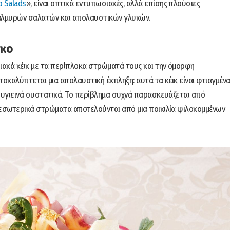
 Salads
», είναι οπτικά εντυπωσιακές, αλλά επίσης πλούσιες
 αλμυρών σαλατών και απολαυστικών γλυκών.
σκο
σιακά κέικ με τα περίπλοκα στρώματά τους και την όμορφη
ποκαλύπτεται μια απολαυστική έκπληξη: αυτά τα κέικ είναι φτιαγμέν
α υγιεινά συστατικά. Το περίβλημα συχνά παρασκευάζεται από
 εσωτερικά στρώματα αποτελούνται από μια ποικιλία ψιλοκομμένων