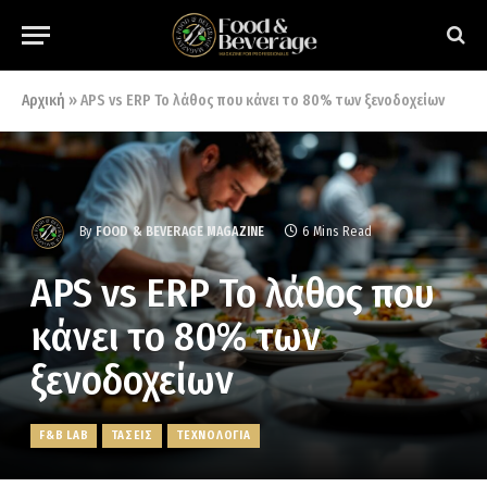
Αρχική
»
APS vs ERP Το λάθος που κάνει το 80% των ξενοδοχείων
By
FOOD & BEVERAGE MAGAZINE
6 Mins Read
APS vs ERP Το λάθος που
κάνει το 80% των
ξενοδοχείων
F&B LAB
ΤΑΣΕΙΣ
ΤΕΧΝΟΛΟΓΙΑ