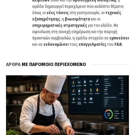
κειμένων
αλλά και την
προσεγμένη αισθητική
, η
ομάδα δημιουργεί περιεχόμενο που καλύπτει θέματα
όπως οι
νέες τάσεις
στη γαστρονομία, οι
τεχνικές
εξυπηρέτησης
, η
βιωσιμότητα
και οι
επιχειρηματικές στρατηγικές
για τον κλάδο. Με
αφοσίωση στη συνεχή ενημέρωση και την παροχή
πρακτικών συμβουλών, η ομάδα στοχεύει να
εμπνεύσει
και να
ενδυναμώσει
τους
επαγγελματίες
του
F&B
.
ΑΡΘΡΑ
ΜΕ ΠΑΡΟΜΟΙΟ ΠΕΡΙΕΧΟΜΕΝΟ