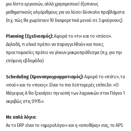
μια λίστα εργασιών, αλλά χρησιμοποιεί έξυπνους
μαθηματικούς αλγόριθμους για να λύσει δύσκολα προβλήματα
(π.χ. πώς θα χωρέσουν 10 διαφορετικά μενού σε 3 φούρνους).
Planning (Σχεδιασμός):
Αφορά το «τι» και το «πόσο».
Δηλαδή, τι υλικά πρέπει να παραγγελθούν και ποιες
προετοιμασίες πρέπει να γίνουν μακροπρόθεσμα (π.χ. για την
επόμενη εβδομάδα).
Scheduling (Χρονοπρογραμματισμός):
Αφορά το «πότε», το
«πού» και το «ποιος». Είναι το πιο λεπτομερές επίπεδο: «Ο
Μάγειρας Α θα ξεκινήσει την κοπή των λαχανικών στον Πάγκο 1
ακριβώς στις 09:15».
Με απλά λόγια:
Αν το ERP είναι το «ημερολόγιο» και η «αποθήκη» σας, το APS