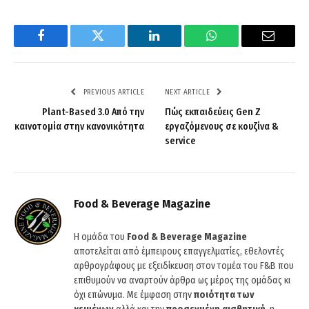
Facebook
Twitter
LinkedIn
WhatsApp
Email
PREVIOUS ARTICLE
NEXT ARTICLE
Plant-Based 3.0 Από την
Πώς εκπαιδεύεις Gen Z
καινοτομία στην κανονικότητα
εργαζόμενους σε κουζίνα &
service
Food & Beverage Magazine
Η ομάδα του
Food & Beverage Magazine
αποτελείται από έμπειρους επαγγελματίες, εθελοντές
αρθρογράφους με εξειδίκευση στον τομέα του F&B που
επιθυμούν να αναρτούν άρθρα ως μέρος της ομάδας κι
όχι επώνυμα. Με έμφαση στην
ποιότητα των