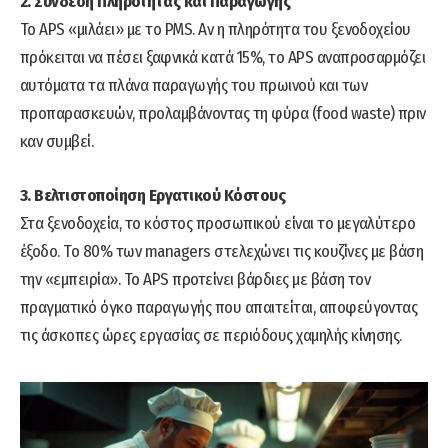
2. Σύνδεση Πληρότητας και Παραγωγής
Το APS «μιλάει» με το PMS. Αν η πληρότητα του ξενοδοχείου
πρόκειται να πέσει ξαφνικά κατά 15%, το APS αναπροσαρμόζει
αυτόματα τα πλάνα παραγωγής του πρωινού και των
προπαρασκευών, προλαμβάνοντας τη φύρα (food waste) πριν
καν συμβεί.
3. Βελτιστοποίηση Εργατικού Κόστους
Στα ξενοδοχεία, το κόστος προσωπικού είναι το μεγαλύτερο
έξοδο. Το 80% των managers στελεχώνει τις κουζίνες με βάση
την «εμπειρία». Το APS προτείνει βάρδιες με βάση τον
πραγματικό όγκο παραγωγής που απαιτείται, αποφεύγοντας
τις άσκοπες ώρες εργασίας σε περιόδους χαμηλής κίνησης.