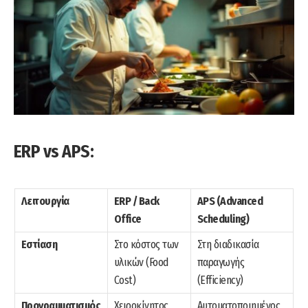
ERP vs APS:
Λειτουργία
ERP / Back
APS (Advanced
Office
Scheduling)
Εστίαση
Στο κόστος των
Στη διαδικασία
υλικών (Food
παραγωγής
Cost)
(Efficiency)
Προγραμματισμός
Χειροκίνητος
Αυτοματοποιημένος