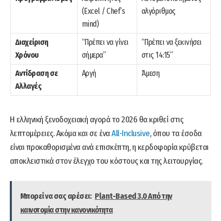
(Excel / Chef’s
αλγόριθμος
mind)
Διαχείριση
“Πρέπει να γίνει
“Πρέπει να ξεκινήσει
Χρόνου
σήμερα”
στις 14:15”
Αντίδραση σε
Αργή
Άμεση
Αλλαγές
Η ελληνική ξενοδοχειακή αγορά το 2026 θα κριθεί στις
λεπτομέρειες. Ακόμα και σε ένα
All-Inclusive
, όπου τα έσοδα
είναι προκαθορισμένα ανά επισκέπτη, η κερδοφορία κρύβεται
αποκλειστικά στον έλεγχο του κόστους και της λειτουργίας.
Μπορεί να σας αρέσει:
Plant-Based 3.0 Από την
καινοτομία στην κανονικότητα