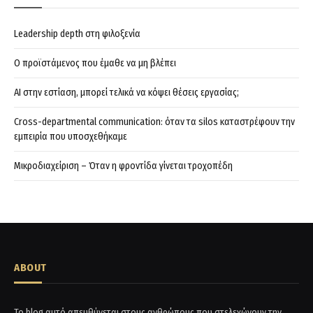
Leadership depth στη φιλοξενία
Ο προϊστάμενος που έμαθε να μη βλέπει
AI στην εστίαση, μπορεί τελικά να κόψει θέσεις εργασίας;
Cross-departmental communication: όταν τα silos καταστρέφουν την
εμπειρία που υποσχεθήκαμε
Μικροδιαχείριση – Όταν η φροντίδα γίνεται τροχοπέδη
ABOUT
Το blog αυτό απευθύνεται στους ανθρώπους που στελεχώνουν την