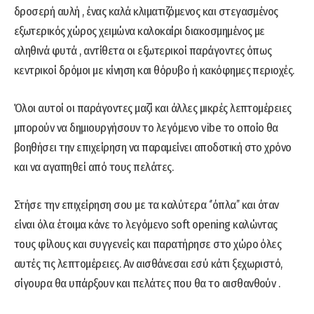
δροσερή αυλή , ένας καλά κλιματιζόμενος και στεγασμένος
εξωτερικός χώρος χειμώνα καλοκαίρι διακοσμημένος με
αληθινά φυτά , αντίθετα οι εξωτερικοί παράγοντες όπως
κεντρικοί δρόμοι με κίνηση και θόρυβο ή κακόφημες περιοχές.
Όλοι αυτοί οι παράγοντες μαζί και άλλες μικρές λεπτομέρειες
μπορούν να δημιουργήσουν το λεγόμενο vibe το οποίο θα
βοηθήσει την επιχείρηση να παραμείνει αποδοτική στο χρόνο
και να αγαπηθεί από τους πελάτες.
Στήσε την επιχείρηση σου με τα καλύτερα ‘’όπλα’’ και όταν
είναι όλα έτοιμα κάνε το λεγόμενο soft opening καλώντας
τους φίλους και συγγενείς και παρατήρησε στο χώρο όλες
αυτές τις λεπτομέρειες. Αν αισθάνεσαι εσύ κάτι ξεχωριστό,
σίγουρα θα υπάρξουν και πελάτες που θα το αισθανθούν .