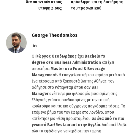
δεν απαντούν στους
πρόσληψη και τη διατήρηση
υποψηφίους;
του προσωπικού
George Theodorakos
LinkedIn
O
Γιώργος Θεοδωράκος
έχει
Bachelor's
degree στο Business Administration
και έχει
αποκτήσει
Master στο Food & Beverage
Management.
Η επαγγελματική του καριέρα μετά από
ένα πέρασμα από ξακουστά Bar της Αθήνας, τον
οδήγησε στο Ρότερνταμ όπου σαν
Bar
Manager
ανέπτυξε μια φιλοσοφία βασισμένη στις
Ελληνικές γεύσεις συνδυασμένες με την τοπική
κουλτούρα και τις πιο σύγχρονες παγκόσμιες τάσεις. Το
επόμενο βήμα του τον έφερε στο Λονδίνο, όπου
κατέκτησε μια θέση προϊσταμένου
σε ένα από τα πιο
γνωστά Bar/Restaurant στην Αγγλία
. Από εκεί έλαβε
όλα τα εφόδια για να κερδίσει την τωρινή