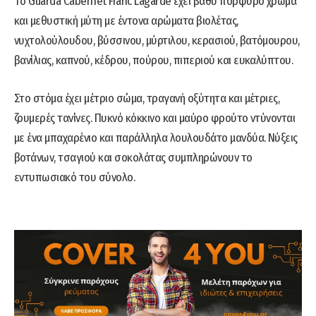
Tο Guarda Cabernet Franc Lagarde έχει βαθύ πορφυρό χρώμα
και μεθυστική μύτη με έντονα αρώματα βιολέτας,
νυχτολούλουδου, βύσσινου, μύρτιλου, κερασιού, βατόμουρου,
βανίλιας, καπνού, κέδρου, πούρου, πιπεριού και ευκαλύπτου.
Στο στόμα έχει μέτριο σώμα, τραγανή οξύτητα και μέτριες,
ζουμερές τανίνες. Πυκνό κόκκινο και μαύρο φρούτο ντύνονται
με ένα μπαχαρένιο και παράλληλα λουλουδάτο μανδύα. Νύξεις
βοτάνων, τσαγιού και σοκολάτας συμπληρώνουν το
εντυπωσιακό του σύνολο.