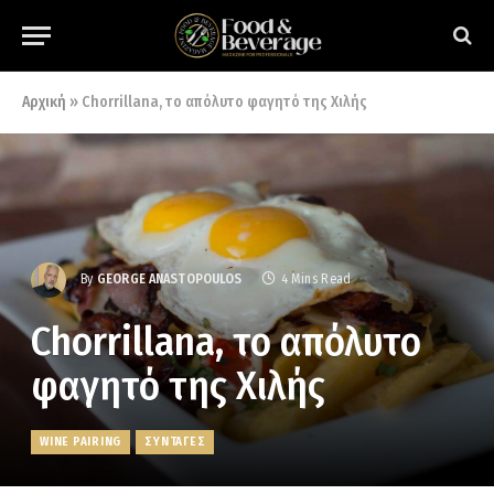
Αρχική
»
Chorrillana, το απόλυτο φαγητό της Χιλής
By
GEORGE ANASTOPOULOS
4 Mins Read
Chorrillana, το απόλυτο
φαγητό της Χιλής
WINE PAIRING
ΣΥΝΤΑΓΕΣ