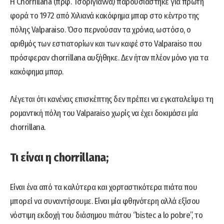
Η Chorrillana (πρφ. Τσοριγιάννα) παρουσιάστηκε για πρώτη
φορά το 1972 από Χιλιανά κακόφημα μπαρ στο κέντρο της
πόλης Valparaiso. Όσο περνούσαν τα χρόνια, ωστόσο, ο
αριθμός των εστιατορίων και των καφέ στο Valparaiso που
πρόσφεραν chorrillana αυξήθηκε. Δεν ήταν πλέον μόνο για τα
κακόφημα μπαρ.
Λέγεται ότι κανένας επισκέπτης δεν πρέπει να εγκαταλείψει τη
ρομαντική πόλη του Valparaiso χωρίς να έχει δοκιμάσει μία
chorrillana.
Τι είναι η chorrillana;
Είναι ένα από τα καλύτερα και χορταστικότερα πιάτα που
μπορεί να συναντήσουμε. Είναι μία φθηνότερη αλλά εξίσου
νόστιμη εκδοχή του διάσημου πιάτου ‘’bistec a lo pobre’’, το