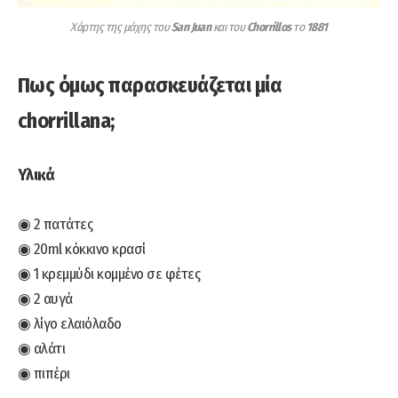
Χάρτης της μάχης του
San Juan
και του
Chorrillos
το
1881
Πως όμως παρασκευάζεται μία
chorrillana;
Υλικά
◉ 2 πατάτες
◉ 20ml κόκκινο κρασί
◉ 1 κρεμμύδι κομμένο σε φέτες
◉ 2 αυγά
◉ λίγο ελαιόλαδο
◉ αλάτι
◉ πιπέρι