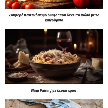
Ζουμερό πεντανόστιμο burger που δένει το παλιό με το
καινούργιο
Wine Pairing με λευκό κρασί