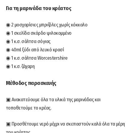
Για τη μαρινάδα του κρέατος
◉ 2 μοσχαρίσιες μπριζόλες χωρίς κόκκαλο
◉ 1 σκελίδα σκόρδο ψιλοκομμένο
◉ 1 κ.σ. σάλτσα σόγιας
◉ 40ml ξύδι από λευκό κρασί
◉ 1 κ.σ. σάλτσα Worcestershire
◉ 1 κ.σ. ζάχαρη
Μέθοδος παρασκευής
▣ Ανακατεύουμε όλα τα υλικά της μαρινάδας και
τοποθετούμε το κρέας.
▣ Προσθέτουμε νερό μέχρι να σκεπαστούν καλά όλα τα μέρη
του κρέατος.