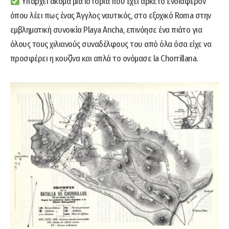
Υπάρχει ακόμα μία ιστορία που έχει αρκετό ενδιαφέρον
όπου λέει πως ένας Άγγλος ναυτικός, στο εξοχικό Roma στην
εμβληματική συνοικία Playa Ancha, επινόησε ένα πιάτο για
όλους τους χιλιανούς συναδέλφους του από όλα όσα είχε να
προσφέρει η κουζίνα και απλά το ονόμασε la Chorrillana.