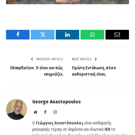
Facebook
Twitter
LinkedIn
WhatsApp
Email
PREVIOUS ARTICLE
NEXT ARTICLE
Skimpflation. Τι είναι και πώς
Πρώτη Εντύπωση, πόσο
επηρεάζει;
καθοριστική είναι;
George Anastopoulos
Website
Facebook
Instagram
O
Γεώργιος Αναστόπουλος
είναι καθηγητής
μαγειρικής τέχνης σε δημόσια και ιδιωτικά
ΙΕΚ
τα