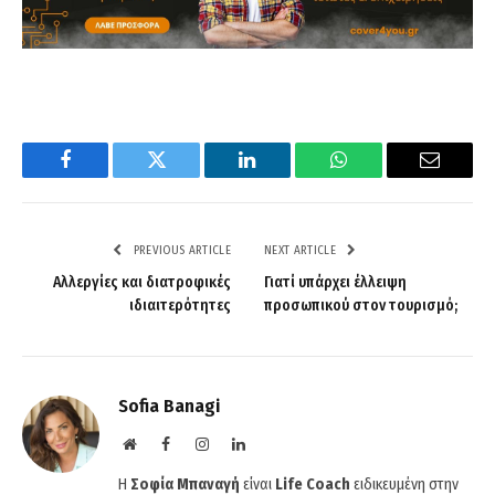
Facebook
Twitter
LinkedIn
WhatsApp
Email
PREVIOUS ARTICLE
NEXT ARTICLE
Αλλεργίες και διατροφικές
Γιατί υπάρχει έλλειψη
ιδιαιτερότητες
προσωπικού στον τουρισμό;
Sofia Banagi
Website
Facebook
Instagram
LinkedIn
H
Σοφία Μπαναγή
είναι
Life Coach
ειδικευμένη στην