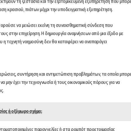
εκτιμούν τη ζεστασιά και την εξατομικευμένη εξυπηρέτηση που μπορε
ση κρασιού, πιάτων μέχρι την υποδειγματική εξυπηρέτηση.
πορούσε να μειώσει εκείνη τη συναισθηματική σύνδεση που
τους στην επιχείρηση. Η δημιουργία αναμνήσεων από μια έξοδο με
ου η τεχνητή νοημοσύνη δεν θα καταφέρει να αναπαράγει
μερώσεις, συντήρηση και αντιμετώπιση προβλημάτων, τα οποία μπορε
να μην έχει την τεχνογνωσία ή τους οικονομικούς πόρους για να
ς.
εσίας ή οξύμωρο σχήμα;
υτοματοποιημένες παραγγελίες ή στα ρομπότ προετοιμασίας