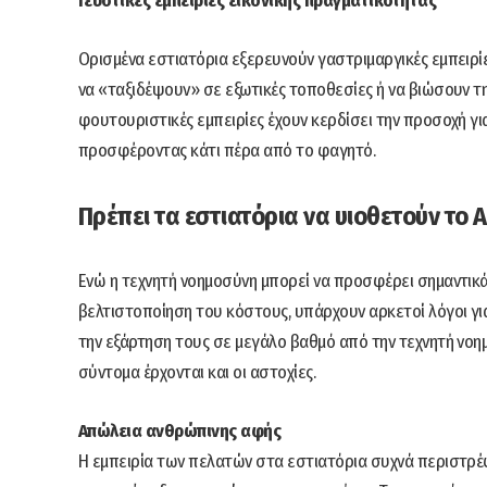
Γευστικές εμπειρίες εικονικής πραγματικότητας
Ορισμένα εστιατόρια εξερευνούν γαστριμαργικές εμπειρί
να «ταξιδέψουν» σε εξωτικές τοποθεσίες ή να βιώσουν τη
φουτουριστικές εμπειρίες έχουν κερδίσει την προσοχή γ
προσφέροντας κάτι πέρα ​​από το φαγητό.
Πρέπει τα εστιατόρια να υιοθετούν το A
Ενώ η τεχνητή νοημοσύνη μπορεί να προσφέρει σημαντικ
βελτιστοποίηση του κόστους, υπάρχουν αρκετοί λόγοι για
την εξάρτηση τους σε μεγάλο βαθμό από την τεχνητή νοη
σύντομα έρχονται και οι αστοχίες.
Απώλεια ανθρώπινης αφής
Η εμπειρία των πελατών στα εστιατόρια συχνά περιστρέ