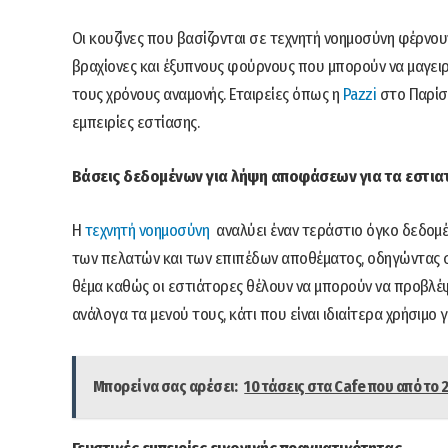
Οι κουζίνες που βασίζονται σε τεχνητή νοημοσύνη φέρν
βραχίονες και έξυπνους φούρνους που μπορούν να μαγειρ
τους χρόνους αναμονής. Εταιρείες όπως η
Pazzi
στο Παρίσι
εμπειρίες εστίασης.
Βάσεις δεδομένων για λήψη αποφάσεων για τα εστια
Η
τεχνητή νοημοσύνη
αναλύει έναν τεράστιο όγκο δεδομ
των πελατών και των επιπέδων αποθέματος, οδηγώντας σε
θέμα καθώς οι εστιάτορες θέλουν να μπορούν να προβλέ
ανάλογα τα μενού τους, κάτι που είναι ιδιαίτερα χρήσιμο
Μπορεί να σας αρέσει:
10 τάσεις στα Cafe που από το