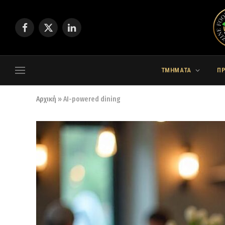
Facebook
X
LinkedIn
(Twitter)
ΤΜΗΜΑΤΑ
Π
Αρχική
»
AI-powered dining