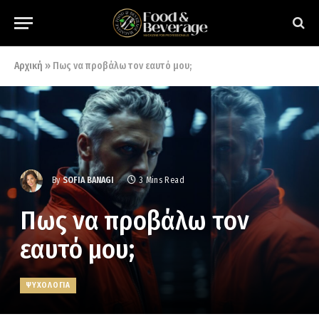
Αρχική
»
Πως να προβάλω τον εαυτό μου;
By
SOFIA BANAGI
3 Mins Read
Πως να προβάλω τον
εαυτό μου;
ΨΥΧΟΛΟΓΙΑ