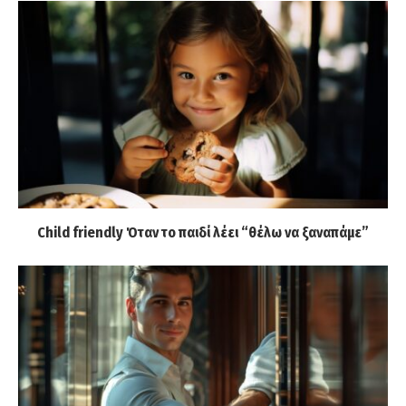
Child friendly Όταν το παιδί λέει “θέλω να ξαναπάμε”