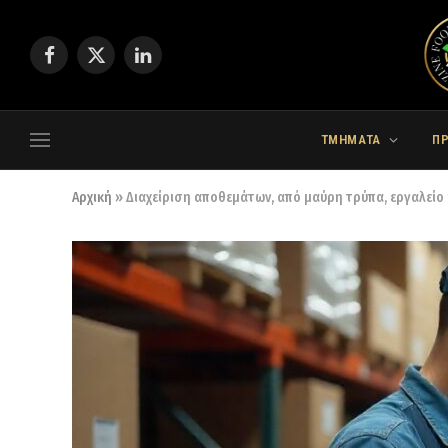
Facebook
X
LinkedIn
(Twitter)
ΤΜΗΜΑΤΑ
Π
Αρχική
»
Διαχείριση αποθεμάτων, από μαύρη τρύπα, εργαλεί