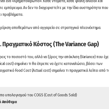
ίναι ένα «Χρηματοκιβώτιο». Κάθε ντομάτα, κάθε φιάλη αλκοόλ και
 εμπόρευμα. Αν δεν το διαχειριστείτε με την ίδια αυστηρότητα που
ζει προβλήματα.
αχείριση αποθεμάτων από αγγαρεία σε στρατηγικό πλεονέκτημα.
. Πραγματικό Κόστος (The Variance Gap)
ρεις το ποσοστό του, αλλά να ξέρεις την απόκλιση (Variance) που έχε
al cost) σημαίνει τι θα έπρεπε να έχετε καταναλώσει, βάσει των
ατικό Food Cost (Actual cost) σημαίνει τι πραγματικά λείπει από τ
ύπο υπολογισμού του COGS (Cost of Goods Sold)
κό Απόθεμα