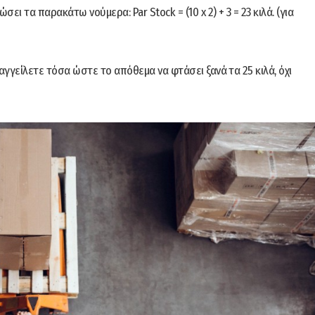
 τα παρακάτω νούμερα: Par Stock = (10 x 2) + 3 = 23 κιλά. (για
αγγείλετε τόσα ώστε το απόθεμα να φτάσει ξανά τα 25 κιλά, όχι