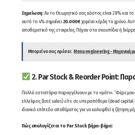
Σημείωση:
Αν το Θεωρητικό σας κόστος είναι 28% και το
αυτό το 4% σημαίνει
20.000€
χαμένα κέρδη το χρόνο. Αυτ
αποθεματικό της εταιρείας. Πήγαν στα σκουπίδια ή διέρ
Μπορεί να σας αρέσει:
Menu engineering - Μηχανική μ
2. Par Stock & Reorder Point: Πα
Πολλά εστιατόρια παραγγέλνουν με το «μάτι». “Φέρε μου 5 
ελλείψεις (lost sales) είτε σε υπεραπόθεμα (dead capital 
ιδανικό επίπεδο αποθέματος για να καλυφθεί η ζήτηση μέ
Πώς υπολογίζεται το Par Stock βήμα-βήμα: