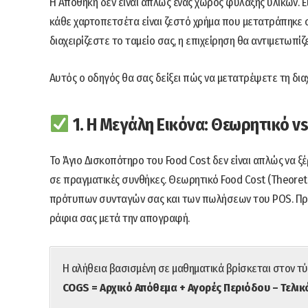
Η Αποθήκη δεν είναι απλώς ένας χώρος φύλαξης υλικών. Ε
κάθε χαρτοπετσέτα είναι ζεστό χρήμα που μετατράπηκε σε
διαχειρίζεστε το ταμείο σας, η επιχείρηση θα αντιμετωπί
Αυτός ο οδηγός θα σας δείξει πώς να μετατρέψετε τη δι
1. Η Μεγάλη Εικόνα: Θεωρητικό vs
Το Άγιο Δισκοπότηρο του Food Cost δεν είναι απλώς να ξέ
σε πραγματικές συνθήκες. Θεωρητικό Food Cost (Theoretic
πρότυπων συνταγών σας και των πωλήσεων του POS. Πραγμ
ράφια σας μετά την απογραφή.
Η αλήθεια βασισμένη σε μαθηματικά βρίσκεται στον τ
COGS = Αρχικό Απόθεμα + Αγορές Περιόδου – Τελι