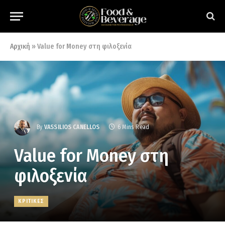
Αρχική
»
Value for Money στη φιλοξενία
By
VASSILIOS CANELLOS
6 Mins Read
Value for Money στη
φιλοξενία
ΚΡΙΤΙΚΕΣ