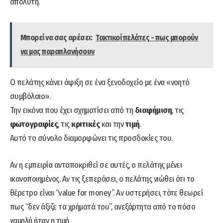
απόλυτη.
Μπορεί να σας αρέσει:
Τακτικοί πελάτες - πως μπορούν
να μας παραπλανήσουν
Ο πελάτης κάνει άφιξη σε ένα ξενοδοχείο με ένα «νοητό
συμβόλαιο».
Την εικόνα που έχει σχηματίσει από τη
διαφήμιση
, τις
φωτογραφίες
, τις
κριτικές
και την
τιμή
.
Αυτό το σύνολο διαμορφώνει τις προσδοκίες του.
Αν η εμπειρία ανταποκριθεί σε αυτές, ο πελάτης μένει
ικανοποιημένος. Αν τις ξεπεράσει, ο πελάτης νιώθει ότι το
θέρετρο είναι “value for money”. Αν υστερήσει, τότε θεωρεί
πως “δεν άξιζε τα χρήματά του”, ανεξάρτητα από το πόσο
χαμηλή ήταν η τιμή.