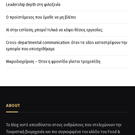
Leadership depth στη φιλοξενία
Ο προϊστάμενος που έμαθε να μη βλέπει
AI στην εστίαση, μπορεί τελικά να κόψει θέσεις εργασίας;
Cross-departmental communication: όταν τα silos καταστρέφουν την
εμπειρία που υποσχεθήκαμε
Μικροδιαχείριση – Όταν η φροντίδα γίνεται τροχοπέδη
ABOUT
Το blog αυτό απευθύνεται στους ανθρώπους που στελεχώνουν την
Τουριστική βιομηχανία και πιο συγκεκριμένα τον κλάδο του Food &