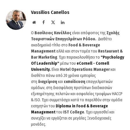
Vassilios Canellos
Website
Facebook
X
LinkedIn
(Twitter)
Ο
Βασίλειος Κανέλλος
είναι απόφοιτος της
Σχολής
Τουριστικών Επαγγελμάτων Ρόδου.
Διαθέτει
ακαδημαϊκό τίτλο στο
Food & Beverage
Management
αλλά και στον τομέα του
Restaurant &
Bar Marketing
. Έχει παρακολουθήσει το
"
Psychology
Of
Leadership
"
μέσω του
eCornell
-
Cornell
University
.
Είναι
Hotel
Operations
Manager
και
διαθέτει πάνω από 20 χρόνια εμπειρίας
στη
διαχείριση
και
εκπαίδευση
επαγγελματικών
ομάδων, στη διασφάλιση προτύπων διαδικασιών
εξυπηρέτησης πελατών και ασφαλείας τροφίμων HACCP
& ISO. Έχει συμμετάσχει κατά το παρελθόν στην ομάδα
εισηγητών του
Diploma
in
Food
&
Beverage
Management
του
IST
College
. Έχει εργασθεί και
συνεχίζει να εργάζεται σε μεγάλες Ξενοδοχειακές
μονάδες.