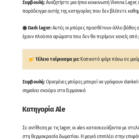
Συμβουλή:
Αναζητήστε μια ήπια κοκκινωπή Vienna Lager, η
παράδειγμα αυτής της κατηγορίας που δεν βλέπετε καθημ
◉ Dark lager:
Αυτές οι μπύρες προσθέτουν άλλο βάθος στ
έχουν πλούσια αρώματα που δεν θα περίμενε κανείς από μ
Τέλειο ταίριασμα με:
Καπνιστό ψάρι πάνω σε μαύ
Συμβουλή:
Ορισμένες μπύρες μπορεί να γράφουν dunkel και
σημαίνει σκούρο στα Γερμανικά
Κατηγορία Ale
Σε αντίθεση με τις lager, οι ales κατασκευάζονται με στ
στη θερμοκρασία δωματίου. Η μαγιά επιπλέει στην επιφάν