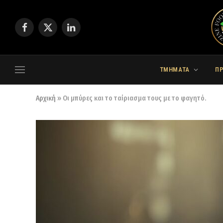
Facebook
X
LinkedIn
(Twitter)
ΤΜΗΜΑΤΑ
Π
Αρχική
»
Οι μπύρες και το ταίριασμα τους με το φαγητό.