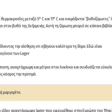
θερμοκρασίες μεταξύ 5° C και 11° C και ονομάζονται “βυθοζύμωτες” 
ι στον βυθό της δεξαμενής. Αυτή τη ζύμωση μπορεί σε κάποια βιβλί
, δίνοντας την αίσθηση οτι σβήνουν καλύτερα τη δίψα. Εδώ είναι
ογένεια των Lager
πιοτη, ανοιχτόχρωμη και μέτρια στον λυκίσκο και συνδυάζεται εύκολ
ος κόσμος την προτιμά.
κή μαργαρίτα.
ο είδος ανοιχτόχρωμης lager που εφευρέθηκε στην Ευρώπη του 19ου