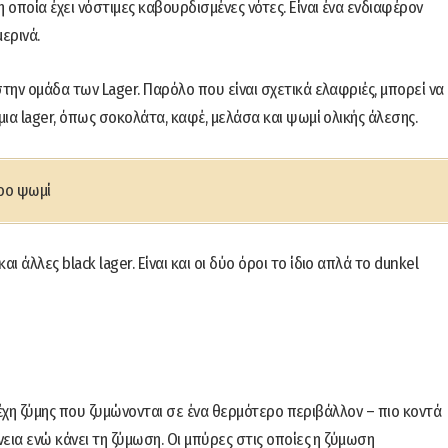
 οποία έχει νόστιμες καβουρδισμένες νότες. Είναι ένα ενδιαφέρον
ερινά.
ην ομάδα των Lager. Παρόλο που είναι σχετικά ελαφριές, μπορεί να
ια lager, όπως σοκολάτα, καφέ, μελάσα και ψωμί ολικής άλεσης.
ρο ψωμί
 άλλες black lager. Είναι και οι δύο όροι το ίδιο απλά το dunkel
ελέχη ζύμης που ζυμώνονται σε ένα θερμότερο περιβάλλον – πιο κοντά
εια ενώ κάνει τη ζύμωση. Οι μπύρες στις οποίες η ζύμωση