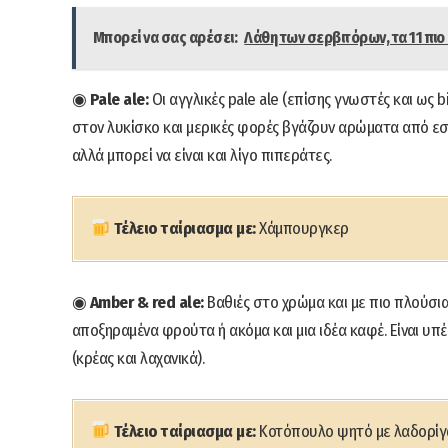
Μπορεί να σας αρέσει:
Λάθη των σερβιτόρων, τα 11 πιο
◉
Pale ale:
Οι αγγλικές pale ale (επίσης γνωστές και ως bi
στον λυκίσκο και μερικές φορές βγάζουν αρώματα από εσπερ
αλλά μπορεί να είναι και λίγο πιπεράτες.
Τέλειο ταίριασμα με:
Χάμπουργκερ
◉
Amber & red ale:
Βαθιές στο χρώμα και με πιο πλούσια
αποξηραμένα φρούτα ή ακόμα και μια ιδέα καφέ. Είναι υπ
(κρέας και λαχανικά).
Τέλειο ταίριασμα με:
Κοτόπουλο ψητό με λαδορίγ