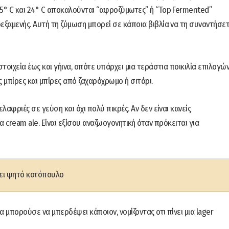
5° C και 24° C αποκαλούνται “αφροζύμωτες” ή “Top Fermented”
ξαμενής. Αυτή τη ζύμωση μπορεί σε κάποια βιβλία να τη συναντήσε
οιχεία έως και γήινα, οπότε υπάρχει μια τεράστια ποικιλία επιλογώ
 μπίρες και μπίρες από ζαχαρόχρωμο ή σιτάρι.
λαφριές σε γεύση και όχι πολύ πικρές. Αν δεν είναι κανείς
 μια cream ale. Είναι εξίσου αναζωογονητική όταν πρόκειται για
ει ψητό κοτόπουλο
θα μπορούσε να μπερδέψει κάποιον, νομίζοντας οτι πίνει μια lager