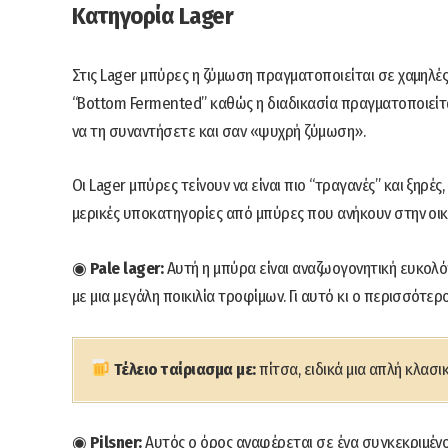
Κατηγορία Lager
Στις Lager μπύρες η ζύμωση πραγματοποιείται σε χαμηλές 
“Bottom Fermented” καθώς η διαδικασία πραγματοποιείτα
να τη συναντήσετε και σαν «ψυχρή ζύμωση».
Οι Lager μπύρες τείνουν να είναι πιο “τραγανές” και ξηρές
μερικές υποκατηγορίες από μπύρες που ανήκουν στην οικ
◉
Pale lager:
Αυτή η μπύρα είναι αναζωογονητική ευκολό
με μια μεγάλη ποικιλία τροφίμων. Γι αυτό κι ο περισσότερ
Τέλειο ταίριασμα με:
πίτσα, ειδικά μια απλή κλασι
◉
Pilsner:
Αυτός ο όρος αναφέρεται σε ένα συγκεκριμέν