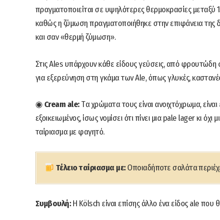
πραγματοποιείται σε υψηλότερες θερμοκρασίες μεταξύ 1
καθώς η ζύμωση πραγματοποιήθηκε στην επιφάνεια της δε
και σαν «θερμή ζύμωση».
Στις Ales υπάρχουν κάθε είδους γεύσεις, από φρουτώδη στ
για εξερεύνηση στη γκάμα των Ale, όπως γλυκές, καστανές
◉
Cream ale:
Tα χρώματα τους είναι ανοιχτόχρωμα, είναι ε
εξοικειωμένος, ίσως νομίσει ότι πίνει μια pale lager κι όχι
ταίριασμα με φαγητό.
Τέλειο ταίριασμα με:
Οποιαδήποτε σαλάτα περιέχ
Συμβουλή:
Η Kölsch είναι επίσης άλλο ένα είδος ale που 