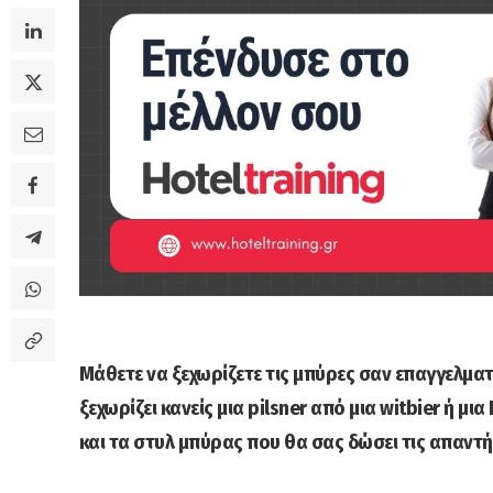
Μάθετε να ξεχωρίζετε τις μπύρες σαν επαγγελματίε
ξεχωρίζει κανείς μια pilsner από μια witbier ή μ
και τα στυλ μπύρας που θα σας δώσει τις απαντή