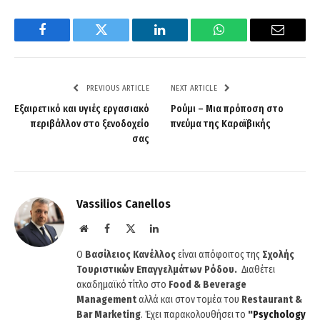
Facebook
Twitter
LinkedIn
WhatsApp
Email
PREVIOUS ARTICLE
NEXT ARTICLE
Εξαιρετικό και υγιές εργασιακό
Ρούμι – Μια πρόποση στο
περιβάλλον στο ξενοδοχείο
πνεύμα της Καραϊβικής
σας
Vassilios Canellos
Website
Facebook
X
LinkedIn
(Twitter)
Ο
Βασίλειος Κανέλλος
είναι απόφοιτος της
Σχολής
Τουριστικών Επαγγελμάτων Ρόδου.
Διαθέτει
ακαδημαϊκό τίτλο στο
Food & Beverage
Management
αλλά και στον τομέα του
Restaurant &
Bar Marketing
. Έχει παρακολουθήσει το
"
Psychology