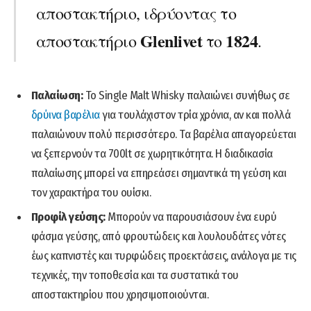
αποστακτήριο, ιδρύοντας το
Glenlivet
1824
αποστακτήριο
το
.
Παλαίωση:
Το Single Malt Whisky παλαιώνει συνήθως σε
δρύινα βαρέλια
για τουλάχιστον τρία χρόνια, αν και πολλά
παλαιώνουν πολύ περισσότερο. Τα βαρέλια απαγορεύεται
να ξεπερνούν τα 700lt σε χωρητικότητα. Η διαδικασία
παλαίωσης μπορεί να επηρεάσει σημαντικά τη γεύση και
τον χαρακτήρα του ουίσκι.
Προφίλ γεύσης:
Μπορούν να παρουσιάσουν ένα ευρύ
φάσμα γεύσης, από φρουτώδεις και λουλουδάτες νότες
έως καπνιστές και τυρφώδεις προεκτάσεις, ανάλογα με τις
τεχνικές, την τοποθεσία και τα συστατικά του
αποστακτηρίου που χρησιμοποιούνται.