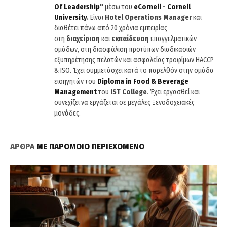
Of
Leadership
"
μέσω του
eCornell
-
Cornell
University
.
Είναι
Hotel
Operations
Manager
και
διαθέτει πάνω από 20 χρόνια εμπειρίας
στη
διαχείριση
και
εκπαίδευση
επαγγελματικών
ομάδων, στη διασφάλιση προτύπων διαδικασιών
εξυπηρέτησης πελατών και ασφαλείας τροφίμων HACCP
& ISO. Έχει συμμετάσχει κατά το παρελθόν στην ομάδα
εισηγητών του
Diploma
in
Food
&
Beverage
Management
του
IST
College
. Έχει εργασθεί και
συνεχίζει να εργάζεται σε μεγάλες Ξενοδοχειακές
μονάδες.
ΑΡΘΡΑ
ΜΕ ΠΑΡΟΜΟΙΟ ΠΕΡΙΕΧΟΜΕΝΟ