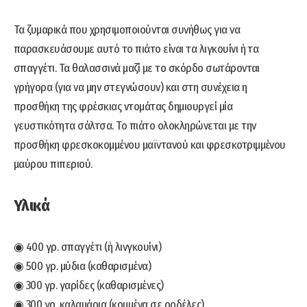
Τα ζυμαρικά που χρησιμοποιούνται συνήθως για να
παρασκευάσουμε αυτό το πιάτο είναι τα λιγκουίνι ή τα
σπαγγέτι. Τα θαλασσινά μαζί με το σκόρδο σωτάρονται
γρήγορα (για να μην στεγνώσουν) και στη συνέχεια η
προσθήκη της φρέσκιας ντομάτας δημιουργεί μία
γευστικότητα σάλτσα. Το πιάτο ολοκληρώνεται με την
προσθήκη φρεσκοκομμένου μαϊντανού και φρεσκοτριμμένου
μαύρου πιπεριού.
Υλικά
◉ 400 γρ. σπαγγέτι (ή λινγκουίνι)
◉ 500 γρ. μύδια (καθαρισμένα)
◉ 300 γρ. γαρίδες (καθαρισμένες)
◉ 300 γρ. καλαμάρια (κομμένα σε ροδέλες)