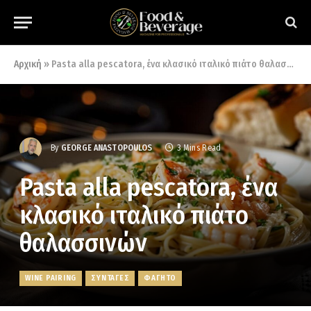
Αρχική
»
Pasta alla pescatora, ένα κλασικό ιταλικό πιάτο θαλασσινών
By
GEORGE ANASTOPOULOS
3 Mins Read
Pasta alla pescatora, ένα
κλασικό ιταλικό πιάτο
θαλασσινών
WINE PAIRING
ΣΥΝΤΑΓΕΣ
ΦΑΓΗΤΟ