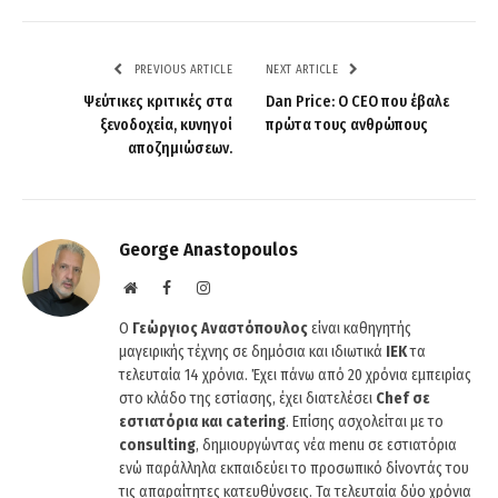
PREVIOUS ARTICLE
NEXT ARTICLE
Ψεύτικες κριτικές στα
Dan Price: Ο CEO που έβαλε
ξενοδοχεία, κυνηγοί
πρώτα τους ανθρώπους
αποζημιώσεων.
George Anastopoulos
Website
Facebook
Instagram
O
Γεώργιος Αναστόπουλος
είναι καθηγητής
μαγειρικής τέχνης σε δημόσια και ιδιωτικά
ΙΕΚ
τα
τελευταία 14 χρόνια. Έχει πάνω από 20 χρόνια εμπειρίας
στο κλάδο της εστίασης, έχει διατελέσει
Chef σε
εστιατόρια και catering
. Επίσης ασχολείται με το
consulting
, δημιουργώντας νέα menu σε εστιατόρια
ενώ παράλληλα εκπαιδεύει το προσωπικό δίνοντάς του
τις απαραίτητες κατευθύνσεις. Τα τελευταία δύο χρόνια