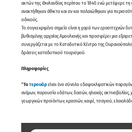
ακτών της Φινλανδίας περίπου το 1840 ενώ μετέφερε τη 
ανακτήθηκαν άθικτα και αν και παλαιώθηκαν για περισσό
ειδικούς.
Το συγκεκριμένο σημείο είναι η χαρά των ερασιτεχνών δ
βυθισμένης αρχαίας Αμουλιανής και προσφέρει μια εξαιρετ
συνεργάζεται με το Καταδυτικό Κέντρο της Ουρανούπολης
δράσεις καταδυτικού τουρισμού.
Πληροφορίες
*
Το
τερουάρ
είναι ένα σύνολο εδαφοκλιματικών παραγόν
ανέμων, παρουσία υδάτων, δασών, ηλιακής ακτινοβολίας, χ
γεωργικών προϊόντων, κρασιών, καφέ, τσαγιού, ελαιολάδο