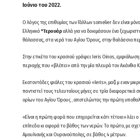
Ιούνιο του 2022.
Ο λόγος της επιθυμίας των Γάλλων somelier δεν είναι μόν
Ελληνικό
*Τερουάρ
αλλά για να δοκιμάσουν ένα ξεχωριστό 
θάλασσας, στα νερά του Αγίου Όρους, στην θαλάσσια πε
Στην ετικέτα του κρασιού γράφει: Ieris Oinos, εμφιάλωση
περιοχής που «βλέπει» από την μία πλευρά τον Ακάνθιο Κ
Εκατοντάδες φιάλες του κρασιού «Ιeris», μαζί μ εναν μικρ
ποντιστεί τους τελευταίους μήνες σε τρία διαφορετικά 
ορίων του Αγίου Όρους , αποτελώντας την πρώτη υποθαλά
«Είναι η πρώτη φορά που επιχειρείται κάτι τέτοιο» λέει ο 
επίπεδα κι αφορά το βάθος των νερών. Το πρώτο, με σχετ
Αμουλιανής και Ουρανούπολης, σε βάθος 4 μέτρων.