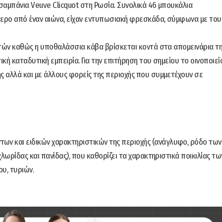
σαμπάνια Veuve Clicquot στη Ρωσία. Συνολικά 46 μπουκάλια
τερο από έναν αιώνα, είχαν εντυπωσιακή φρεσκάδα, σύμφωνα με του
υτών καθώς η υποθαλάσσια κάβα βρίσκεται κοντά στα απομεινάρια τ
ική καταδυτική εμπειρία. Για την επιτήρηση του σημείου το οινοποιεί
 αλλά και με άλλους φορείς της περιοχής που συμμετέχουν σε
των και ειδικών χαρακτηριστικών της περιοχής (ανάγλυφο, ρόδο των
λωρίδας και πανίδας), που καθορίζει τα χαρακτηριστικά ποικιλίας τω
υ, τυριών.