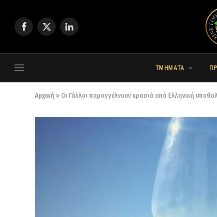
Facebook
X
LinkedIn
(Twitter)
ΤΜΗΜΑΤΑ
Π
Αρχική
»
Οι Γάλλοι παραγγέλνουν κρασιά από Ελληνική υποθ