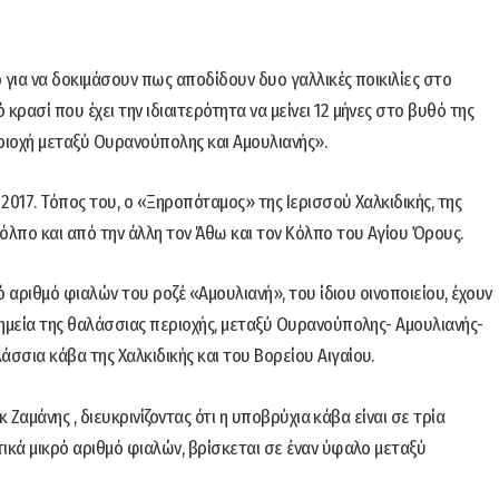
ο για να δοκιμάσουν πως αποδίδουν δυο γαλλικές ποικιλίες στο
κρασί που έχει την ιδιαιτερότητα να μείνει 12 μήνες στο βυθό της
ριοχή μεταξύ Ουρανούπολης και Αμουλιανής».
 2017. Τόπος του, ο «Ξηροπόταμος» της Ιερισσού Χαλκιδικής, της
όλπο και από την άλλη τον Άθω και τον Κόλπο του Αγίου Όρους.
ό αριθμό φιαλών του ροζέ «Αμουλιανή», του ίδιου οινοποιείου, έχουν
σημεία της θαλάσσιας περιοχής, μεταξύ Ουρανούπολης- Αμουλιανής-
σσια κάβα της Χαλκιδικής και του Βορείου Αιγαίου.
κ Ζαμάνης , διευκρινίζοντας ότι η υποβρύχια κάβα είναι σε τρία
ικά μικρό αριθμό φιαλών, βρίσκεται σε έναν ύφαλο μεταξύ