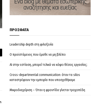
ΠΡΟΣΦΑΤΑ
Leadership depth στη φιλοξενία
Ο προϊστάμενος που έμαθε να μη βλέπει
il
AI στην εστίαση, μπορεί τελικά να κόψει θέσεις εργασίας;
Cross-departmental communication: όταν τα silos
καταστρέφουν την εμπειρία που υποσχεθήκαμε
Μικροδιαχείριση – Όταν η φροντίδα γίνεται τροχοπέδη
agram
LinkedIn