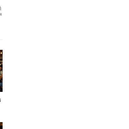
ή
ι
;