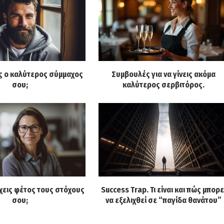
ις ο καλύτερος σύμμαχος
Συμβουλές για να γίνεις ακόμα
σου;
καλύτερος σερβιτόρος.
χεις φέτος τους στόχους
Success Trap. Τι είναι και πώς μπορε
σου;
να εξελιχθεί σε “παγίδα θανάτου”