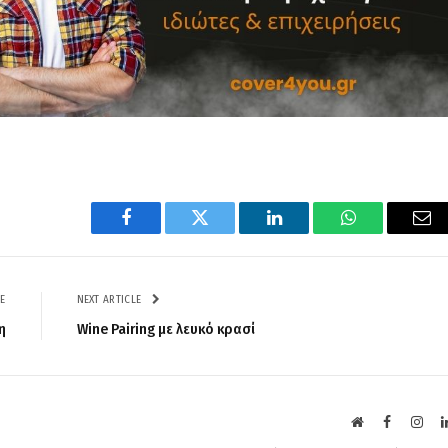
Facebook
Twitter
LinkedIn
WhatsApp
Ema
E
NEXT ARTICLE
η
Wine Pairing με λευκό κρασί
Website
Facebook
Inst