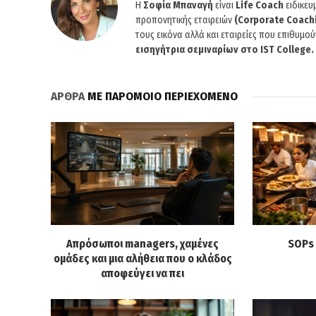
H
Σοφία Μπαναγή
είναι
Life Coach
ειδικε
προπονητικής εταιρειών
(Corporate Coach
τους εικόνα αλλά και εταιρείες που επιθυμ
εισηγήτρια σεμιναρίων στο IST College.
ΑΡΘΡΑ
ΜΕ ΠΑΡΟΜΟΙΟ ΠΕΡΙΕΧΟΜΕΝΟ
Απρόσωποι managers, χαμένες
SOPs 
ομάδες και μια αλήθεια που ο κλάδος
αποφεύγει να πει