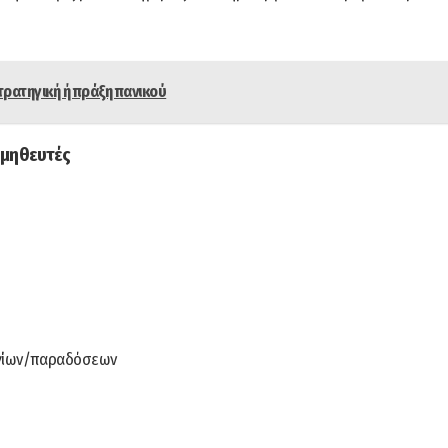
τρατηγική ή πράξη πανικού
ομηθευτές
ογίων/παραδόσεων