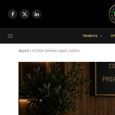
Facebook
X
LinkedIn
(Twitter)
ΤΜΗΜΑΤΑ
Π
Αρχική
»
Η Σεζόν ξεκίνησε χωρίς σχέδιο;