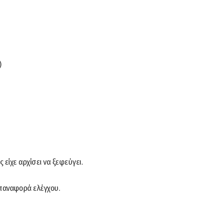
)
είχε αρχίσει να ξεφεύγει.
παναφορά ελέγχου.