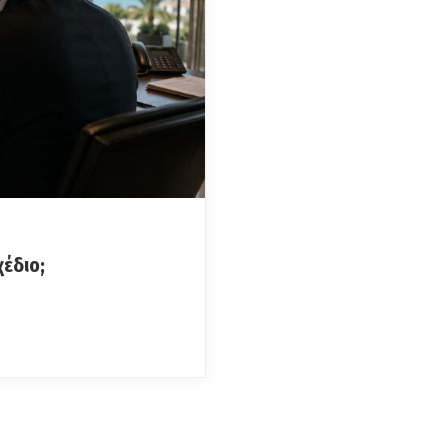
χέδιο;