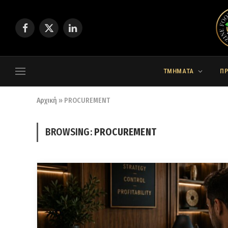
Facebook
X
LinkedIn
(Twitter)
ΤΜΗΜΑΤΑ
Π
Αρχική
»
PROCUREMENT
BROWSING:
PROCUREMENT