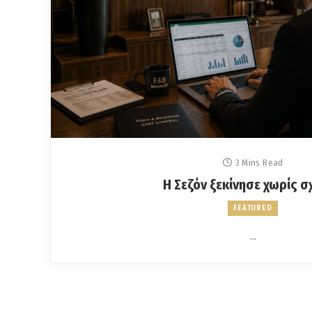
3 Mins Read
Η Σεζόν ξεκίνησε χωρίς σ
FEATURED
…