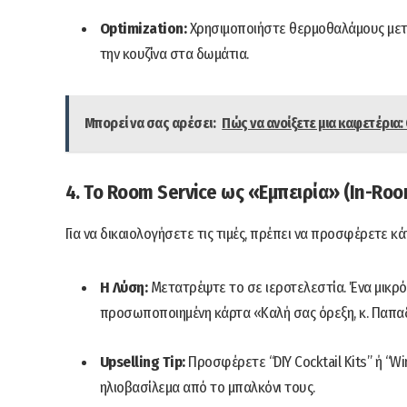
Optimization:
Χρησιμοποιήστε θερμοθαλάμους μετ
την κουζίνα στα δωμάτια.
Μπορεί να σας αρέσει:
Πώς να ανοίξετε μια καφετέρια:
4. Το Room Service ως «Εμπειρία» (In-Roo
Για να δικαιολογήσετε τις τιμές, πρέπει να προσφέρετε 
Η Λύση:
Μετατρέψτε το σε ιεροτελεστία. Ένα μικρό
προσωποποιημένη κάρτα «Καλή σας όρεξη, κ. Παπα
Upselling Tip:
Προσφέρετε “DIY Cocktail Kits” ή “W
ηλιοβασίλεμα από το μπαλκόνι τους.