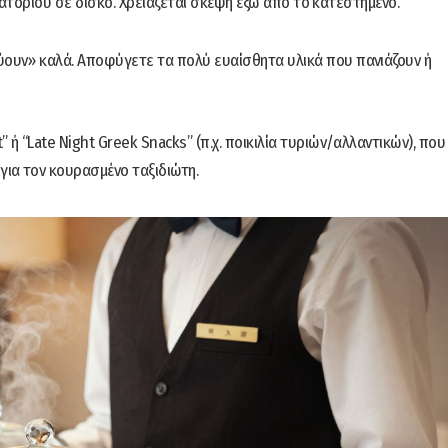
ιατορίου σε δίσκο. Χρειάζεται σκέψη έξω από το κατεστημένο.
ύουν» καλά. Αποφύγετε τα πολύ ευαίσθητα υλικά που πανιάζουν ή
 ή “Late Night Greek Snacks” (π.χ. ποικιλία τυριών/αλλαντικών), που
για τον κουρασμένο ταξιδιώτη.