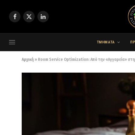
Facebook
X
LinkedIn
(Twitter)
ΤΜΗΜΑΤΑ
Π
Αρχική
»
Room Service Optimization: Από την «Αγγαρεία» στ