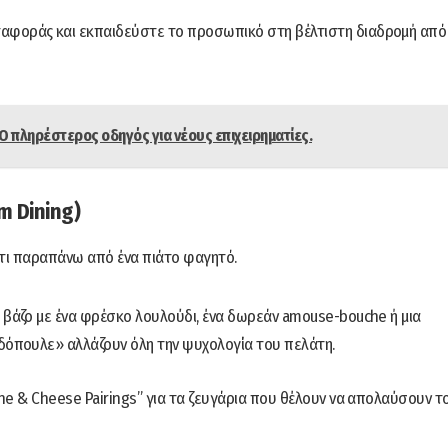
αφοράς και εκπαιδεύστε το προσωπικό στη βέλτιστη διαδρομή από
 Ο πληρέστερος οδηγός για νέους επιχειρηματίες.
m Dining)
κάτι παραπάνω από ένα πιάτο φαγητό.
 βάζο με ένα φρέσκο λουλούδι, ένα δωρεάν amouse-bouche ή μια
δόπουλε» αλλάζουν όλη την ψυχολογία του πελάτη.
ine & Cheese Pairings” για τα ζευγάρια που θέλουν να απολαύσουν τ