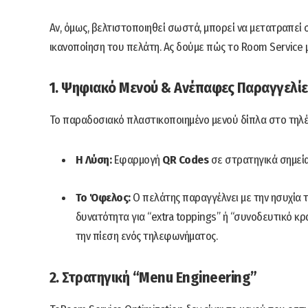
Αν, όμως, βελτιστοποιηθεί σωστά, μπορεί να μετατραπεί σ
ικανοποίηση του πελάτη. Ας δούμε πώς το Room Service μ
1. Ψηφιακό Μενού & Ανέπαφες Παραγγελίε
Το παραδοσιακό πλαστικοποιημένο μενού δίπλα στο τηλέφ
Η Λύση:
Εφαρμογή
QR Codes
σε στρατηγικά σημεία
Το Όφελος:
Ο πελάτης παραγγέλνει με την ησυχία 
δυνατότητα για “extra toppings” ή “συνοδευτικό κρ
την πίεση ενός τηλεφωνήματος.
2. Στρατηγική “Menu Engineering”