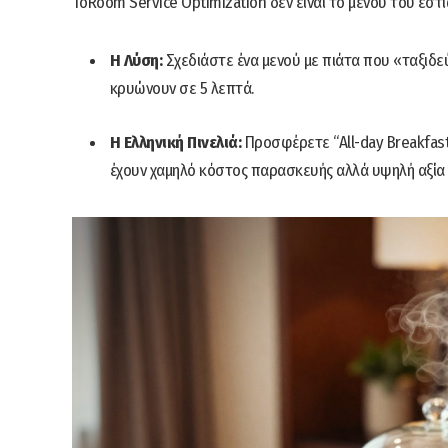
ΤοRoom Service Optimization δεν είναι το μενού του εστ
Η Λύση:
Σχεδιάστε ένα μενού με πιάτα που «ταξιδε
κρυώνουν σε 5 λεπτά.
Η Ελληνική Πινελιά:
Προσφέρετε “All-day Breakfast”
έχουν χαμηλό κόστος παρασκευής αλλά υψηλή αξία 