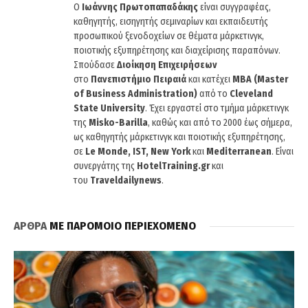
O
Ιωάννης Πρωτοπαπαδάκης
είναι συγγραφέας,
καθηγητής, εισηγητής σεμιναρίων και εκπαιδευτής
προσωπικού ξενοδοχείων σε θέματα μάρκετινγκ,
ποιοτικής εξυπηρέτησης και διαχείρισης παραπόνων.
Σπούδασε
Διοίκηση Επιχειρήσεων
στο
Πανεπιστήμιο Πειραιά
και κατέχει
MBA (Master
of Business Administration)
από το
Cleveland
State University
. Έχει εργαστεί στο τμήμα μάρκετινγκ
της
Misko-Barilla
, καθώς και από το 2000 έως σήμερα,
ως καθηγητής μάρκετινγκ και ποιοτικής εξυπηρέτησης,
σε
Le Monde, IST, New York
και
Mediterranean
. Είναι
συνεργάτης της
HotelTraining.gr
και
του
Traveldailynews
.
ΑΡΘΡΑ
ΜΕ ΠΑΡΟΜΟΙΟ ΠΕΡΙΕΧΟΜΕΝΟ