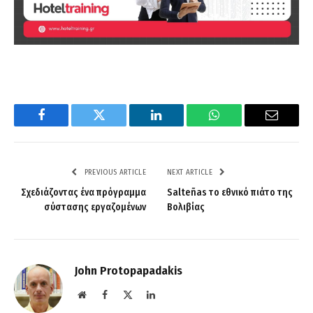
Facebook
Twitter
LinkedIn
WhatsApp
Email
PREVIOUS ARTICLE
NEXT ARTICLE
Σχεδιάζοντας ένα πρόγραμμα
Salteñas το εθνικό πιάτο της
σύστασης εργαζομένων
Βολιβίας
John Protopapadakis
Website
Facebook
X
LinkedIn
(Twitter)