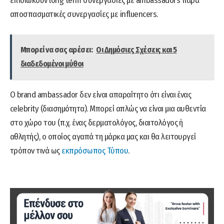
επιδιώκουν long term συνεργασίες με ambassadors παρά
αποσπασματικές συνεργασίες με influencers.
Μπορεί να σας αρέσει:
Οι Δημόσιες Σχέσεις και 5
διαδεδομένοι μύθοι
Ο brand ambassador δεν είναι απαραίτητο ότι είναι ένας
celebrity (διασημότητα). Μπορεί απλώς να είναι μια αυθεντία
στο χώρο του (π.χ. ένας δερματολόγος, διαιτολόγος ή
αθλητής), ο οποίος αγαπά τη μάρκα μας και θα λειτουργεί
τρόπον τινά ως
εκπρόσωπος Τύπου
.