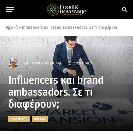
Αρχική
»
Influencers και brand ambassadors. Σε τι διαφέρουν;
By
JOHN PROTOPAPADAKIS
2 Mins Read
Influencers και brand
ambassadors. Σε τι
διαφέρουν;
ΔΙΑΔΙΚΤΥΟ
ΔΙΚΤΥΑ