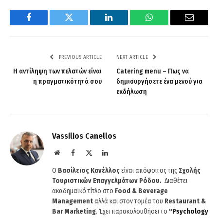
Facebook
Twitter
LinkedIn
WhatsApp
Email
PREVIOUS ARTICLE
NEXT ARTICLE
Η αντίληψη των πελατών είναι
Catering menu – Πως να
η πραγματικότητά σου
δημιουργήσετε ένα μενού για
εκδήλωση
Vassilios Canellos
Website
Facebook
X
LinkedIn
(Twitter)
Ο
Βασίλειος Κανέλλος
είναι απόφοιτος της
Σχολής
Τουριστικών Επαγγελμάτων Ρόδου.
Διαθέτει
ακαδημαϊκό τίτλο στο
Food & Beverage
Management
αλλά και στον τομέα του
Restaurant &
Bar Marketing
. Έχει παρακολουθήσει το
"
Psychology