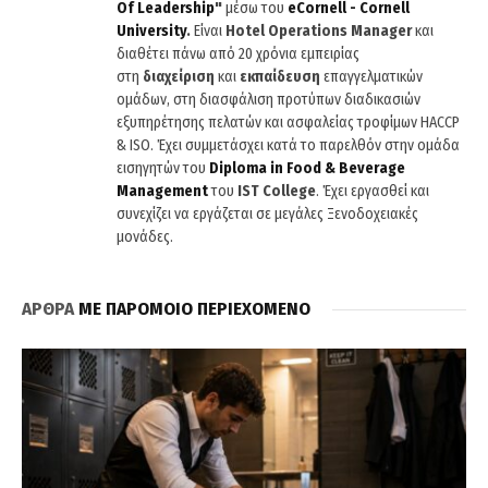
Of
Leadership
"
μέσω του
eCornell
-
Cornell
University
.
Είναι
Hotel
Operations
Manager
και
διαθέτει πάνω από 20 χρόνια εμπειρίας
στη
διαχείριση
και
εκπαίδευση
επαγγελματικών
ομάδων, στη διασφάλιση προτύπων διαδικασιών
εξυπηρέτησης πελατών και ασφαλείας τροφίμων HACCP
& ISO. Έχει συμμετάσχει κατά το παρελθόν στην ομάδα
εισηγητών του
Diploma
in
Food
&
Beverage
Management
του
IST
College
. Έχει εργασθεί και
συνεχίζει να εργάζεται σε μεγάλες Ξενοδοχειακές
μονάδες.
ΑΡΘΡΑ
ΜΕ ΠΑΡΟΜΟΙΟ ΠΕΡΙΕΧΟΜΕΝΟ