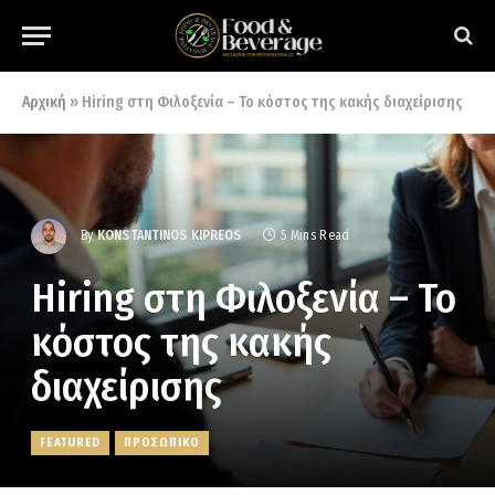
Αρχική
»
Hiring στη Φιλοξενία – Το κόστος της κακής διαχείρισης
By
KONSTANTINOS KIPREOS
5 Mins Read
Hiring στη Φιλοξενία – Το
κόστος της κακής
διαχείρισης
FEATURED
ΠΡΟΣΩΠΙΚΟ