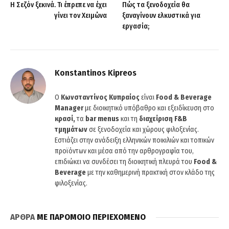
Η Σεζόν ξεκινά. Τι έπρεπε να έχει
Πώς τα ξενοδοχεία θα
γίνει τον Χειμώνα
ξαναγίνουν ελκυστικά για
εργασία;
Konstantinos Kipreos
Ο
Κωνσταντίνος Κυπραίος
είναι
Food & Beverage
Manager
με διοικητικό υπόβαθρο και εξειδίκευση στο
κρασί,
τα
bar menus
και τη
διαχείριση F&B
τμημάτων
σε ξενοδοχεία και χώρους φιλοξενίας.
Εστιάζει στην ανάδειξη ελληνικών ποικιλιών και τοπικών
προϊόντων και μέσα από την αρθρογραφία του,
επιδιώκει να συνδέσει τη διοικητική πλευρά του
Food &
Beverage
με την καθημερινή πρακτική στον κλάδο της
φιλοξενίας.
ΑΡΘΡΑ
ΜΕ ΠΑΡΟΜΟΙΟ ΠΕΡΙΕΧΟΜΕΝΟ