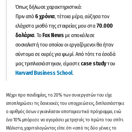
Όπως δήλωσε χαρακτηριστικά:
Πριν από
6 χρόνια
, τέτοια μέρα, αύξησα τον
ελάχιστο μισθό της εταιρείας μου στα
70.000
δολάρια
. Το
Fox News
με αποκάλεσε
σοσιαλιστή του οποίου οι εργαζόμενοι θα ήταν
σύντομα σε ουρές για ψωμί. Από τότε τα έσοδά
μας τριπλασιάστηκαν, είμαστε
case study
του
Harvard Business School
.
Μέχρι προ πανδημίας, το 20% των συνεργατών του είχε
αποπληρώσει τις δανειακές του υποχρεώσεις, διπλασιάστηκε
ο αριθμός όσων εγκαινίασαν αποταμιευτικό πρόγραμμα, ενώ
ένα 10% μπόρεσε να αγοράσει μετρητοίς το πρώτο του σπίτι.
Μάλιστα, χαριτολογώντας είπε ότι «από τις δύο γέννες το