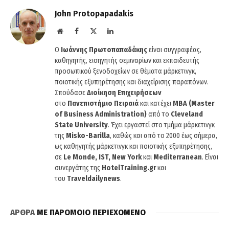
John Protopapadakis
Website
Facebook
X
LinkedIn
(Twitter)
O
Ιωάννης Πρωτοπαπαδάκης
είναι συγγραφέας,
καθηγητής, εισηγητής σεμιναρίων και εκπαιδευτής
προσωπικού ξενοδοχείων σε θέματα μάρκετινγκ,
ποιοτικής εξυπηρέτησης και διαχείρισης παραπόνων.
Σπούδασε
Διοίκηση Επιχειρήσεων
στο
Πανεπιστήμιο Πειραιά
και κατέχει
MBA (Master
of Business Administration)
από το
Cleveland
State University
. Έχει εργαστεί στο τμήμα μάρκετινγκ
της
Misko-Barilla
, καθώς και από το 2000 έως σήμερα,
ως καθηγητής μάρκετινγκ και ποιοτικής εξυπηρέτησης,
σε
Le Monde, IST, New York
και
Mediterranean
. Είναι
συνεργάτης της
HotelTraining.gr
και
του
Traveldailynews
.
ΑΡΘΡΑ
ΜΕ ΠΑΡΟΜΟΙΟ ΠΕΡΙΕΧΟΜΕΝΟ