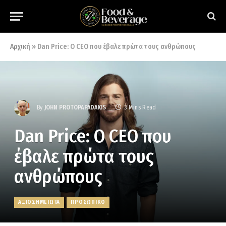
Αρχική
»
Dan Price: Ο CEO που έβαλε πρώτα τους ανθρώπους
By
JOHN PROTOPAPADAKIS
3 Mins Read
Dan Price: Ο CEO που
έβαλε πρώτα τους
ανθρώπους
ΑΞΙΟΣΗΜΕΙΩΤΑ
ΠΡΟΣΩΠΙΚΟ