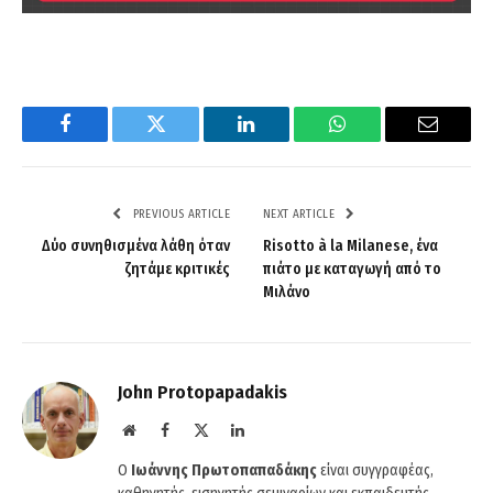
Facebook
Twitter
LinkedIn
WhatsApp
Email
PREVIOUS ARTICLE
NEXT ARTICLE
Δύο συνηθισμένα λάθη όταν
Risotto à la Milanese, ένα
ζητάμε κριτικές
πιάτο με καταγωγή από το
Μιλάνο
John Protopapadakis
Website
Facebook
X
LinkedIn
(Twitter)
O
Ιωάννης Πρωτοπαπαδάκης
είναι συγγραφέας,