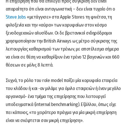
H επιχείρηση που θα επιλεγεί προς σύγκριση δεν είναι
απαραίτητο ότι είναι ανταγωνιστική – δεν είναι τυχαίο ότι ο
Steve Jobs
«μετάγγισε» στα Apple Stores τη φινέτσα, τη
φιλοξενία και την «αύρα» των κορυφαίων στον κόσμο
ξενοδοχειακών αλυσίδων. Οι δε βρετανικοί σιδηρόδρομοι
χρησιμοποίησαν την British Airways ως μέτρο σύγκρισης της
λειτουργίας καθαρισμού των τρένων, με αποτέλεσμα σήμερα
να είναι σε θέση να καθαρίζουν ένα τρένο 12 βαγονιών και 660
θέσεων σε μόλις 8 λεπτά.
Συχνά, το ρόλο του role model παίζει μία κορυφαία εταιρεία
του κλάδου ή και -αν μιλάμε για όμιλο εταιρειών ή έναν μεγάλο
οργανισμό- ένα τμήμα της επιχείρησης που λειτουργεί
υποδειγματικά (internal benchmarking). Εξάλλου, όπως είχε
πει κάποιος, «το χειρότερο πράγμα για μία μικρή επιχείρηση
είναι να σκέφτεται σαν μικρή επιχείρηση».