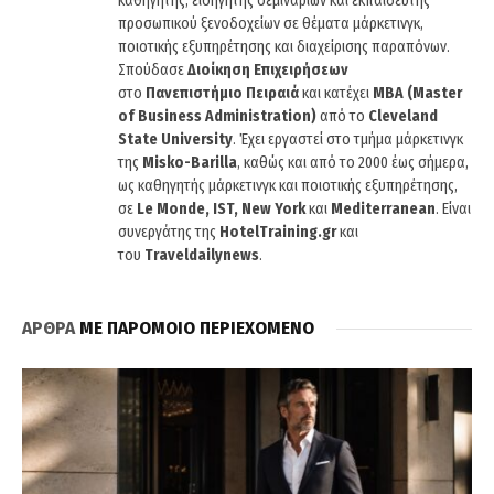
καθηγητής, εισηγητής σεμιναρίων και εκπαιδευτής
προσωπικού ξενοδοχείων σε θέματα μάρκετινγκ,
ποιοτικής εξυπηρέτησης και διαχείρισης παραπόνων.
Σπούδασε
Διοίκηση Επιχειρήσεων
στο
Πανεπιστήμιο Πειραιά
και κατέχει
MBA (Master
of Business Administration)
από το
Cleveland
State University
. Έχει εργαστεί στο τμήμα μάρκετινγκ
της
Misko-Barilla
, καθώς και από το 2000 έως σήμερα,
ως καθηγητής μάρκετινγκ και ποιοτικής εξυπηρέτησης,
σε
Le Monde, IST, New York
και
Mediterranean
. Είναι
συνεργάτης της
HotelTraining.gr
και
του
Traveldailynews
.
ΑΡΘΡΑ
ΜΕ ΠΑΡΟΜΟΙΟ ΠΕΡΙΕΧΟΜΕΝΟ