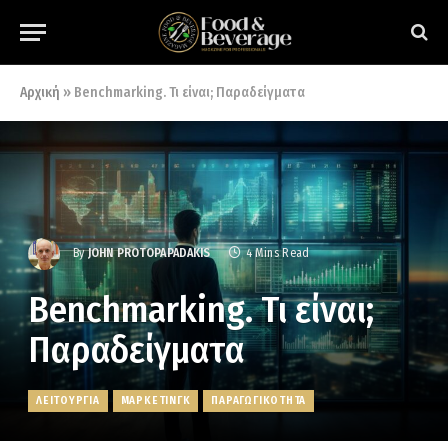
Αρχική
»
Benchmarking. Τι είναι; Παραδείγματα
By
JOHN PROTOPAPADAKIS
4 Mins Read
Benchmarking. Τι είναι;
Παραδείγματα
ΛΕΙΤΟΥΡΓΙΑ
ΜΑΡΚΕΤΙΝΓΚ
ΠΑΡΑΓΩΓΙΚΟΤΗΤΑ