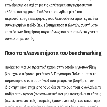
επιχείρησης σε σχέση με τις καλύτερες επιχειρήσεις του
κλάδου και όχι μόνο. Eπιλέγεται συνήθως μία ή και
περισσότερες επιχειρήσεις που θεωρούνται άριστες σε ένα
συγκεκριµένο πεδίο (π.χ. εξυπηρέτηση πελατών, συστήματα
κρατήσεων, διαχείριση παραπόνων) και στη συνέχεια γίνεται
σύγκριση µε αυτές.
Ποια τα πλεονεκτήματα του benchmarking
Πρόκειται για μια πρακτική (χάρη στην οποία η γιαπωνέζικη
βιομηχανία πέρασε -μετά τον Β’ Παγκόσμιο Πόλεμο- από το
παρασκήνιο στο προσκήνιο) που μπορεί να βοηθήσει τον
ιδιοκτήτη μιας επιχείρησης να δει σε ποιους τομείς χωλαίνει, τι
παίζει στην αγορά (ανταγωνιστική και μη), ποιες είναι οι τάσεις
(π.χ. ανταγωνιστικές εταιρείες έχουν αναπτύξει ένα καινοτόμο