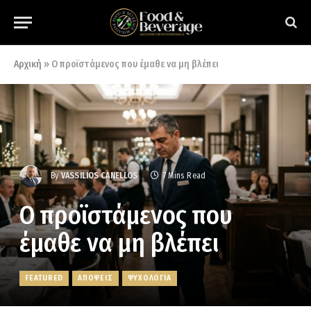
Αρχική
»
Ο προϊστάμενος που έμαθε να μη βλέπει
By
VASSILIOS CANELLOS
7 Mins Read
Ο προϊστάμενος που
έμαθε να μη βλέπει
FEATURED
ΑΠΟΨΕΙΣ
ΨΥΧΟΛΟΓΙΑ