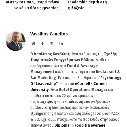
AI στην εστίαση, μπορεί τελικά
Leadership depth στη
να κόψει θέσεις εργασίας;
φιλοξενία
Vassilios Canellos
Website
Facebook
X
LinkedIn
(Twitter)
Ο
Βασίλειος Κανέλλος
είναι απόφοιτος της
Σχολής
Τουριστικών Επαγγελμάτων Ρόδου.
Διαθέτει
ακαδημαϊκό τίτλο στο
Food & Beverage
Management
αλλά και στον τομέα του
Restaurant &
Bar Marketing
. Έχει παρακολουθήσει το
"
Psychology
Of
Leadership
"
μέσω του
eCornell
-
Cornell
University
.
Είναι
Hotel
Operations
Manager
και
διαθέτει πάνω από 20 χρόνια εμπειρίας
στη
διαχείριση
και
εκπαίδευση
επαγγελματικών
ομάδων, στη διασφάλιση προτύπων διαδικασιών
εξυπηρέτησης πελατών και ασφαλείας τροφίμων HACCP
& ISO. Έχει συμμετάσχει κατά το παρελθόν στην ομάδα
εισηγητών του
Diploma
in
Food
&
Beverage