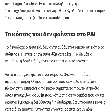
ανεπίσημα, ότι «δεν είναι η κατάλληλη στιγμή».
Τότε, σχεδόν χωρίς να το αντιληφθεί, έβγαλε ένα συμπέρασμα:
Το να μιλάς κοστίζει. Το να σωπαίνεις αποδίδει.
Το κόστος που δεν φαίνεται στο P&L
Το ξενοδοχείο, φυσικά, δεν αντιλαμβάνεται άμεσα ότι κάποιος
σιώπησε. Η επιχείρηση συνεχίζει να τρέχει. Τα δωμάτια
γεμίζουν, η δουλειά βγαίνει, τα report συντάσσονται.
Αυτό που εξαλείφεται είναι αόρατο. Φεύγει η πρόωρη
προειδοποίηση. Ο προϊστάμενος που δεν μιλά δεν φέρνει
πλέον στην επιφάνεια τα μικρά σήματα, τα πρώτα σημάδια
δυσλειτουργίας, ασυνέπειας, κόπωσης στην ομάδα που αν τα
άκουγε έγκαιρα η διεύθυνση ή η διοίκηση, θα μπορούσε κανείς
να τα διαχειριστεί. Όταν πια γίνονται ορατά, έχουν ήδη