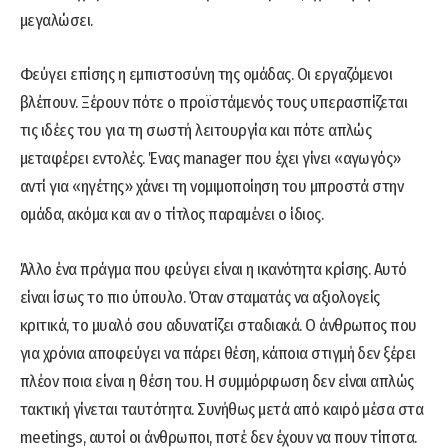
μεγαλώσει.
Φεύγει επίσης η εμπιστοσύνη της ομάδας. Οι εργαζόμενοι
βλέπουν. Ξέρουν πότε ο προϊστάμενός τους υπερασπίζεται
τις ιδέες του για τη σωστή λειτουργία και πότε απλώς
μεταφέρει εντολές. Ένας manager που έχει γίνει «αγωγός»
αντί για «ηγέτης» χάνει τη νομιμοποίηση του μπροστά στην
ομάδα, ακόμα και αν ο τίτλος παραμένει ο ίδιος.
Άλλο ένα πράγμα που φεύγει είναι η ικανότητα κρίσης. Αυτό
είναι ίσως το πιο ύπουλο. Όταν σταματάς να αξιολογείς
κριτικά, το μυαλό σου αδυνατίζει σταδιακά. Ο άνθρωπος που
για χρόνια αποφεύγει να πάρει θέση, κάποια στιγμή δεν ξέρει
πλέον ποια είναι η θέση του. Η συμμόρφωση δεν είναι απλώς
τακτική γίνεται ταυτότητα. Συνήθως μετά από καιρό μέσα στα
meetings, αυτοί οι άνθρωποι, ποτέ δεν έχουν να πουν τίποτα.