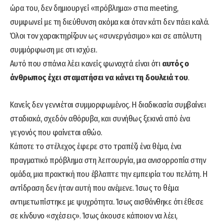
ώρα του, δεν δημιουργεί «πρόβλημα» στια meeting,
συμφωνεί με τη διεύθυνση ακόμα και όταν κάτι δεν πάει καλά.
Όλοι τον χαρακτηρίζουν ως «συνεργάσιμο» και σε απόλυτη
συμμόρφωση με οτι ισχύει.
Αυτό που σπάνια λέει κανείς φωναχτά είναι ότι
αυτός ο
άνθρωπος έχει σταματήσει να κάνει τη δουλειά του
.
Κανείς δεν γεννιέται συμμορφωμένος. Η διαδικασία συμβαίνει
σταδιακά, σχεδόν αθόρυβα, και συνήθως ξεκινά από ένα
γεγονός που φαίνεται αθώο.
Κάποτε το στέλεχος έφερε στο τραπέζι ένα θέμα, ένα
πραγματικό πρόβλημα στη λειτουργία, μια ανισορροπία στην
ομάδα, μια πρακτική που έβλαπτε την εμπειρία του πελάτη. Η
αντίδραση δεν ήταν αυτή που ανέμενε. Ίσως το θέμα
αντιμετωπίστηκε με ψυχρότητα. Ίσως αισθάνθηκε ότι έθεσε
σε κίνδυνο «σχέσεις». Ίσως άκουσε κάποιον να λέει,