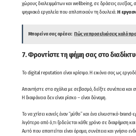
χώρους διαλειμμάτων και wellbeing, σε δράσεις ευεξίας,
ψηφιακά εργαλεία που απλοποιούν τη δουλειά.
Η εργασι
Μπορεί να σας αρέσει:
Πώς να προσελκύσεις καλό προ
7. Φροντίστε τη φήμη σας στο διαδίκτ
Το digital reputation είναι κρίσιμο. Η εικόνα σας ως εργο
Απαντήστε στα σχόλια με σεβασμό, δείξτε συνέπεια και α
Η διαφάνεια δεν είναι ρίσκο – είναι δύναμη.
Το να χτίσει κανείς έναν “μύθο” και ένα ελκυστικό-brand-
λιγότερο από ό,τι ξοδεύεται κάθε χρόνο σε διαφήμιση κ
Αυτό που απαιτείται είναι όραμα, συνέπεια και γνήσιο εν