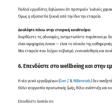
Πολλοί εργοδότες δηλώνουν ότι προτιμούν “καλούς χαρακ
Όμως η αξιοπιστία ξεκινά από την ίδια την εταιρεία.
Δουλέψτε πάνω στην εταιρική κουλτούρα:
διορθώστε τις αδυναμίες, αντιμετωπίστε παράπονα με δι
είναι αφηρημένη έννοια — είναι το σύνολο της καθημεριν
Μια εταιρεία που δείχνει σεβασμό, ενσυναίσθηση και συν
6. Επενδύστε στο wellbeing και στην ε
Η νέα γενιά εργαζομένων (
Gen Z
&
Millennials
) δεν αναζητ
Θέλει ισορροπία προσωπικής ζωής, θέλει ανάπτυξη και ου
Επενδύστε λοιπόν σε: