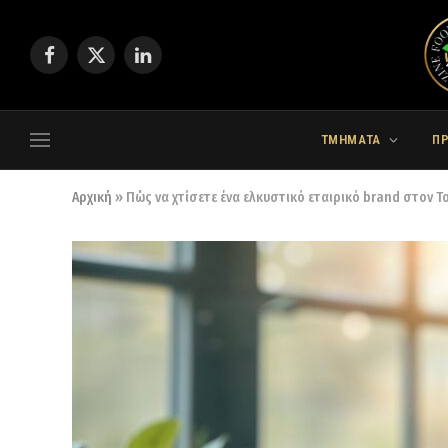
Facebook
X
LinkedIn
(Twitter)
ΤΜΗΜΑΤΑ
Π
Αρχική
»
Πώς να χτίσετε ένα ελκυστικό εταιρικό brand στον Τ