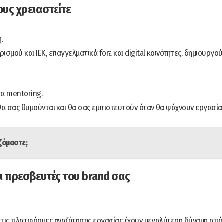
ους χρειαστείτε
.
σμού και ΙΕΚ, επαγγελματικά fora και digital κοινότητες, δημιουργο
α mentoring.
 θα σας θυμούνται και θα σας εμπιστευτούν όταν θα ψάχνουν εργασία
ιζόμαστε;
οι πρεσβευτές του brand σας
 ή στις πλατφόρμες αναζήτησης εργασίας έχουν μεγαλύτερη δύναμη απ