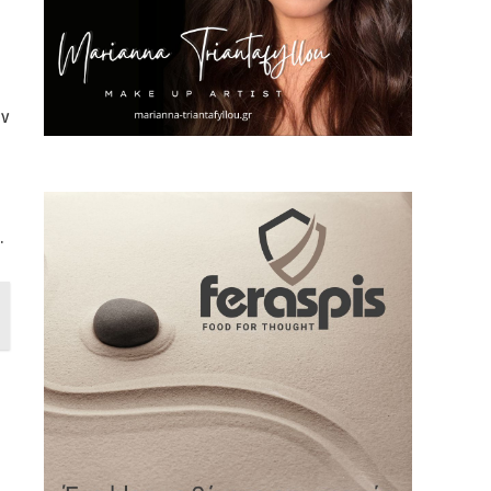
ύν
.
ό