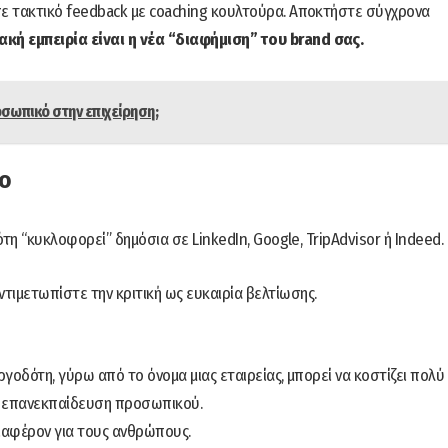
 σε τακτικό feedback με coaching κουλτούρα. Αποκτήστε σύγχρονα
ακή εμπειρία είναι η νέα “διαφήμιση” του brand σας.
σωπικό στην επιχείρηση;
υο
δότη “κυκλοφορεί” δημόσια σε LinkedIn, Google, TripAdvisor ή Indeed.
ντιμετωπίστε την κριτική ως ευκαιρία βελτίωσης.
εργοδότη, γύρω από το όνομα μιας εταιρείας, μπορεί να κοστίζει πολύ
αι επανεκπαίδευση προσωπικού.
διαφέρον για τους ανθρώπους.