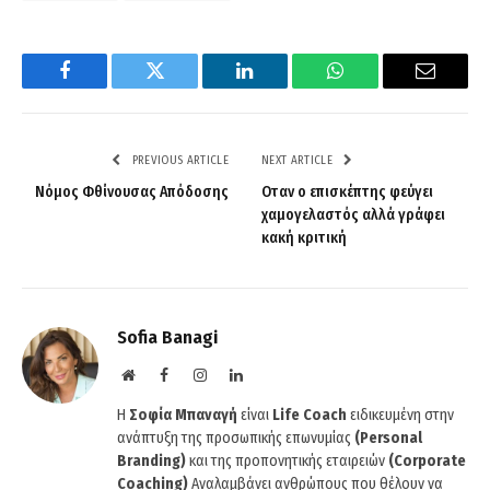
Facebook
Twitter
LinkedIn
WhatsApp
Email
PREVIOUS ARTICLE
NEXT ARTICLE
Νόμος Φθίνουσας Απόδοσης
Οταν ο επισκέπτης φεύγει
χαμογελαστός αλλά γράφει
κακή κριτική
Sofia Banagi
Website
Facebook
Instagram
LinkedIn
H
Σοφία Μπαναγή
είναι
Life Coach
ειδικευμένη στην
ανάπτυξη της προσωπικής επωνυμίας
(Personal
Branding)
και της προπονητικής εταιρειών
(Corporate
Coaching)
Αναλαμβάνει ανθρώπους που θέλουν να