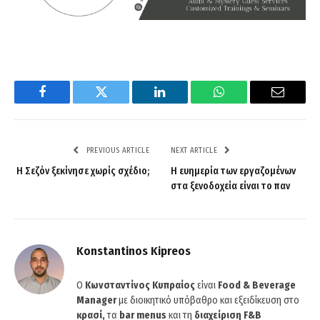
Facebook
Twitter
LinkedIn
WhatsApp
Email
PREVIOUS ARTICLE
NEXT ARTICLE
Η Σεζόν ξεκίνησε χωρίς σχέδιο;
Η ευημερία των εργαζομένων
στα ξενοδοχεία είναι το παν
Konstantinos Kipreos
Ο
Κωνσταντίνος Κυπραίος
είναι
Food & Beverage
Manager
με διοικητικό υπόβαθρο και εξειδίκευση στο
κρασί,
τα
bar menus
και τη
διαχείριση F&B