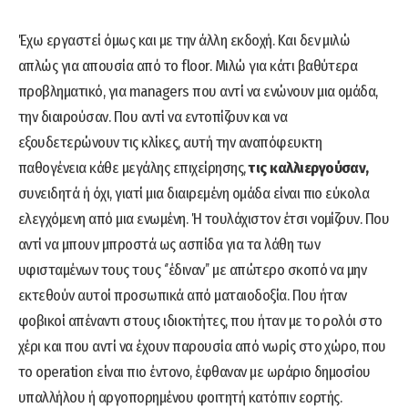
Έχω εργαστεί όμως και με την άλλη εκδοχή. Και δεν μιλώ
απλώς για απουσία από το floor. Μιλώ για κάτι βαθύτερα
προβληματικό, για managers που αντί να ενώνουν μια ομάδα,
την διαιρούσαν. Που αντί να εντοπίζουν και να
εξουδετερώνουν τις κλίκες, αυτή την αναπόφευκτη
παθογένεια κάθε μεγάλης επιχείρησης,
τις καλλιεργούσαν,
συνειδητά ή όχι, γιατί μια διαιρεμένη ομάδα είναι πιο εύκολα
ελεγχόμενη από μια ενωμένη. Ή τουλάχιστον έτσι νομίζουν. Που
αντί να μπουν μπροστά ως ασπίδα για τα λάθη των
υφισταμένων τους τους ‘’έδιναν’’ με απώτερο σκοπό να μην
εκτεθούν αυτοί προσωπικά από ματαιοδοξία. Που ήταν
φοβικοί απέναντι στους ιδιοκτήτες, που ήταν με το ρολόι στο
χέρι και που αντί να έχουν παρουσία από νωρίς στο χώρο, που
το operation είναι πιο έντονο, έφθαναν με ωράριο δημοσίου
υπαλλήλου ή αργοπορημένου φοιτητή κατόπιν εορτής.