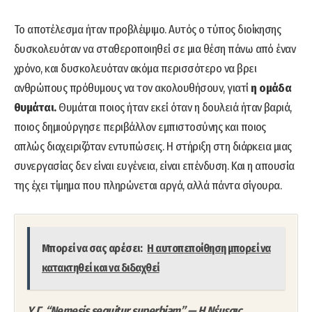
Το αποτέλεσμα ήταν προβλέψιμο. Αυτός ο τύπος διοίκησης
δυσκολευόταν να σταθεροποιηθεί σε μια θέση πάνω από έναν
χρόνο, και δυσκολευόταν ακόμα περισσότερο να βρει
ανθρώπους πρόθυμους να τον ακολουθήσουν, γιατί
η ομάδα
θυμάται.
Θυμάται ποιος ήταν εκεί όταν η δουλειά ήταν βαριά,
ποιος δημιούργησε περιβάλλον εμπιστοσύνης και ποιος
απλώς διαχειριζόταν εντυπώσεις. Η στήριξη στη διάρκεια μιας
συνεργασίας δεν είναι ευγένεια, είναι επένδυση. Και η απουσία
της έχει τίμημα που πληρώνεται αργά, αλλά πάντα σίγουρα.
Μπορεί να σας αρέσει:
Η αυτοπεποίθηση μπορεί να
κατακτηθεί και να διδαχθεί
Υ.Γ.
“Nemesis sequitur superbiam”
— Η Νέμεσις