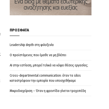
ΠΡΟΣΦΑΤΑ
α
Leadership depth στη φιλοξενία
ς
Ο προϊστάμενος που έμαθε να μη βλέπει
AI στην εστίαση, μπορεί τελικά να κόψει θέσεις εργασίας;
Cross-departmental communication: όταν τα silos
ε
καταστρέφουν την εμπειρία που υποσχεθήκαμε
Μικροδιαχείριση – Όταν η φροντίδα γίνεται τροχοπέδη