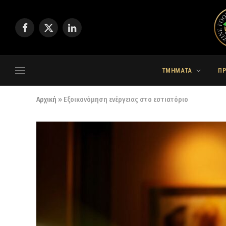
Facebook
X
LinkedIn
(Twitter)
ΤΜΗΜΑΤΑ
Π
Αρχική
»
Εξοικονόμηση ενέργειας στο εστιατόριο