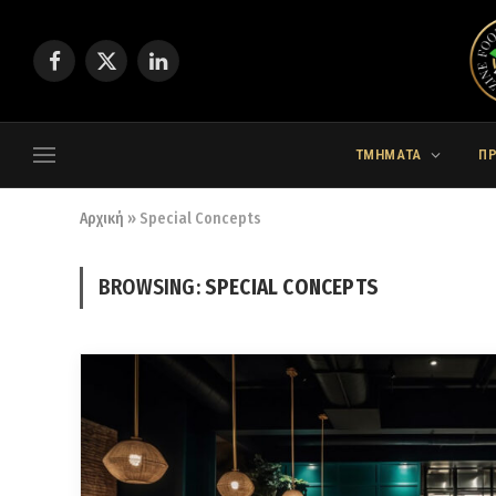
Facebook
X
LinkedIn
(Twitter)
ΤΜΗΜΑΤΑ
Π
Αρχική
»
Special Concepts
BROWSING:
SPECIAL CONCEPTS