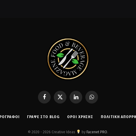
Facebook
X
LinkedIn
WhatsApp
(Twitter)
ΡΟΓΡΑΦΟΙ
ΓΡΆΨΕ ΣΤΟ BLOG
ΌΡΟΙ ΧΡΉΣΗΣ
ΠΟΛΙΤΙΚΉ ΑΠΟΡΡ
© 2020 - 2026 Creative Ideas
by
Facenet PRO
.