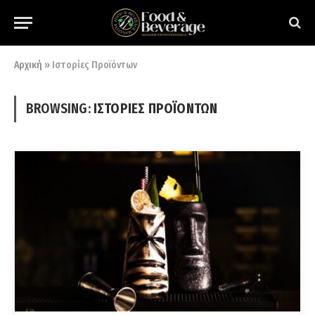
Αρχική
»
Ιστορίες Προϊόντων
BROWSING:
ΙΣΤΟΡΊΕΣ ΠΡΟΪΌΝΤΩΝ