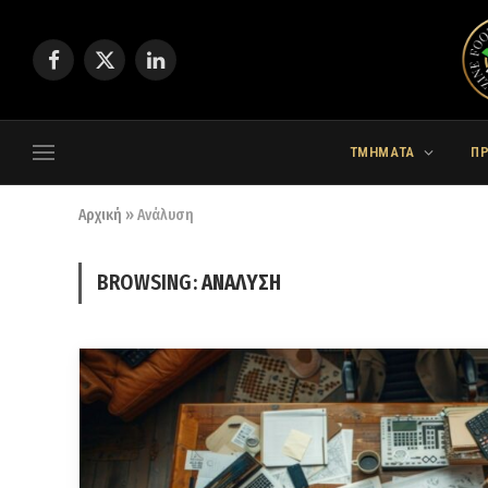
Facebook
X
LinkedIn
(Twitter)
ΤΜΗΜΑΤΑ
Π
Αρχική
»
Ανάλυση
BROWSING:
ΑΝΆΛΥΣΗ