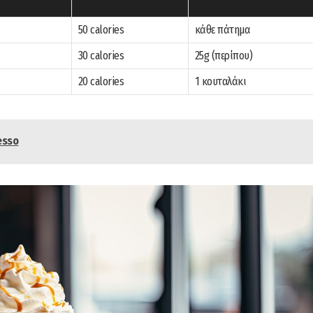
50 calories
κάθε πάτημα
30 calories
25g (περίπου)
20 calories
1 κουταλάκι
esso