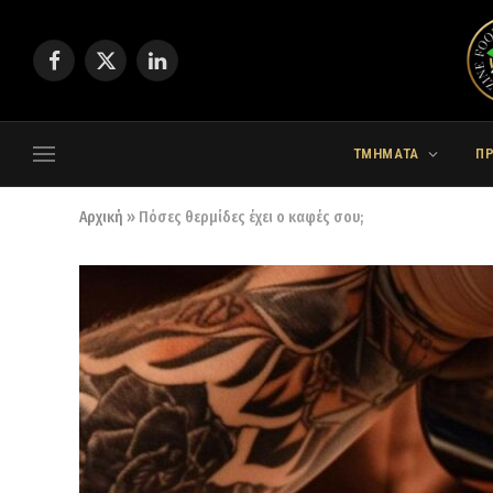
Facebook
X
LinkedIn
(Twitter)
ΤΜΗΜΑΤΑ
Π
Αρχική
»
Πόσες θερμίδες έχει ο καφές σου;