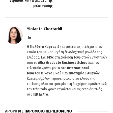
νεράιδας και τα ψέματα της
μπλε αγαύης
Yiolanta Chortaridi
LinkedIn
Η
Γιολάντα Χορταρίδη
εργάζεται ως στέλεχος στον
κλάδο του F&B σε μεγάλη ξενοδοχειακή μονάδα της
Ελλάδας. Έχει
MSc
στη Διοίκηση Τουριστικών Επιστημών
από το
Alba Graduate Business School
και τον
τελευταίο χρόνο φοιτά στο
International
MBA
του
Οικονομικού Πανεπιστημίου Αθηνών
.
Κατέχει αξιόλογη προϋπηρεσία στον κλάδο της
εστίασης αλλά και εμπειρία στη διαχείριση ομάδων, ενώ
τον τελευταίο χρόνο εργάζεται και ως εκπαιδευτικός
στα
ΙΕΚ Δέλτα
.
ΑΡΘΡΑ
ΜΕ ΠΑΡΟΜΟΙΟ ΠΕΡΙΕΧΟΜΕΝΟ