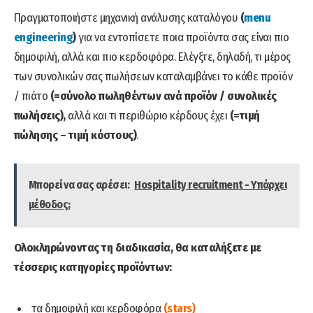
Πραγματοποιήστε μηχανική ανάλυσης καταλόγου
(
menu
engineering
)
για να εντοπίσετε ποια προϊόντα σας είναι πιο
δημοφιλή, αλλά και πιο κερδοφόρα. Ελέγξτε, δηλαδή, τι μέρος
των συνολικών σας πωλήσεων καταλαμβάνει το κάθε προϊόν
/ πιάτο
(=σύνολο πωληθέντων ανά προϊόν / συνολικές
πωλήσεις),
αλλά και τι περιθώριο κέρδους έχει
(=τιμή
πώλησης – τιμή κόστους)
.
Μπορεί να σας αρέσει:
Hospitality recruitment - Υπάρχει
μέθοδος;
Ολοκληρώνοντας τη διαδικασία, θα καταλήξετε με
τέσσερις κατηγορίες προϊόντων:
τα δημοφιλή και κερδοφόρα
(stars)