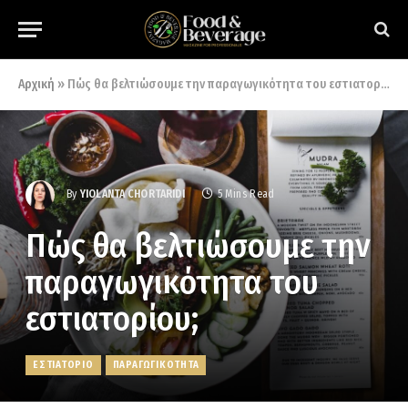
Αρχική
»
Πώς θα βελτιώσουμε την παραγωγικότητα του εστιατορίου;
By
YIOLANTA CHORTARIDI
5 Mins Read
Πώς θα βελτιώσουμε την
παραγωγικότητα του
εστιατορίου;
ΕΣΤΙΑΤΟΡΙΟ
ΠΑΡΑΓΩΓΙΚΟΤΗΤΑ