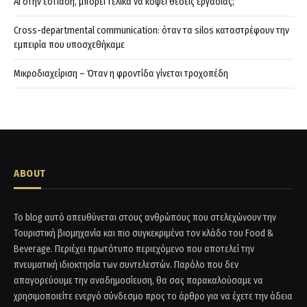
AI στην εστίαση, μπορεί τελικά να κόψει θέσεις εργασίας;
Cross-departmental communication: όταν τα silos καταστρέφουν την
εμπειρία που υποσχεθήκαμε
Μικροδιαχείριση – Όταν η φροντίδα γίνεται τροχοπέδη
ABOUT
Το blog αυτό απευθύνεται στους ανθρώπους που στελεχώνουν την
Τουριστική βιομηχανία και πιο συγκεκριμένα τον κλάδο του Food &
Beverage. Περιέχει πρωτότυπο περιεχόμενο που αποτελεί την
πνευματική ιδιοκτησία των συντελεστών. Παρόλο που δεν
απαγορεύουμε την αναδημοσίευση, θα σας παρακαλούσαμε να
χρησιμοποιείτε ενεργό σύνδεσμο προς το άρθρο για να έχετε την άδεια