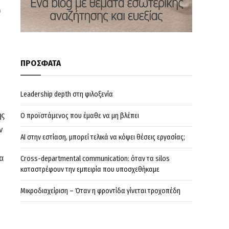
υ
ΠΡΟΣΦΑΤΑ
Leadership depth στη φιλοξενία
ης
Ο προϊστάμενος που έμαθε να μη βλέπει
ν
AI στην εστίαση, μπορεί τελικά να κόψει θέσεις εργασίας;
α
Cross-departmental communication: όταν τα silos
καταστρέφουν την εμπειρία που υποσχεθήκαμε
Μικροδιαχείριση – Όταν η φροντίδα γίνεται τροχοπέδη