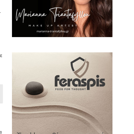
.
τε
ι