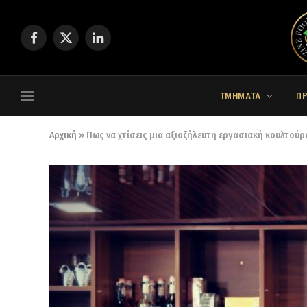
Facebook
X
LinkedIn
(Twitter)
ΤΜΗΜΑΤΑ
Π
Αρχική
»
Πως να χτίσεις μια αξιοζήλευτη εργασιακή κουλτού