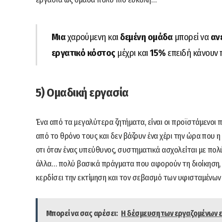
Μια
χαρούμενη και
δεμένη ομάδα
μπορεί να
αν
εργατικό κόστος
μέχρι και
15%
επειδή κάνουν 
5) Ομαδική εργασία
Ένα από τα μεγαλύτερα ζητήματα, είναι οι προϊστάμενοι 
από το θρόνο τους και δεν βάζουν ένα χέρι την ώρα που 
οτι όταν ένας υπεύθυνος, συστηματικά ασχολείται με πο
άλλα… πολύ βασικά πράγματα που αφορούν τη διοίκηση, αλ
κερδίσει την εκτίμηση και τον σεβασμό των υφισταμένων
Μπορεί να σας αρέσει:
Η δέσμευση των εργαζομένων επ