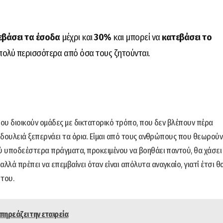
εβάσει τα έσοδα
μέχρι και
30%
και μπορεί να
κατεβάσει το
πολύ περισσότερα από όσα τους ζητούνται.
που διοικούν ομάδες με δικτατορικό τρόπο, που δεν βλέπουν πέρα
η δουλειά ξεπερνάει τα όρια. Είμαι από τους ανθρώπους που θεωρούν
λύ υποδεέστερα πράγματα, προκειμένου να βοηθάει παντού, θα χάσει
λά πρέπει να επεμβαίνει όταν είναι απόλυτα αναγκαίο, γιατί έτσι θ
 του.
ηρεάζει την εταιρεία